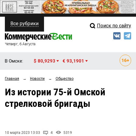
Все рубрики
Поиск по сайту
ПОЛИТИКА
Свежий выпуск
Медиа
ФИНАНСЫ
Четверг, 6 Августа
Кто есть кто
НЕДВИЖИМОСТЬ
В Омске:
$ 80,9293
€ 93,1901
Интервью
БИЗНЕС
Главная
→
Новости
→
Общество
Мнения
ОБЩЕСТВО
Из истории 75-й Омской
Рейтинги
ЗАКОН
стрелковой бригады
Блоги
НОВОСТИ КОМПАНИЙ
Архив
ПРОИСШЕСТВИЯ
10 марта 2023 13:03
4
5319