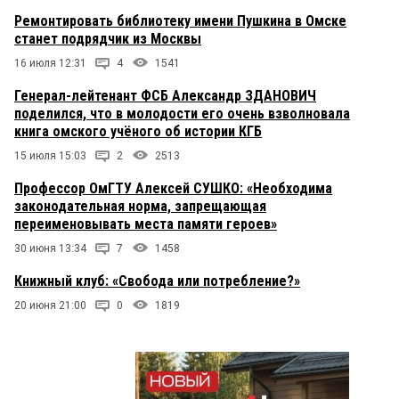
Ремонтировать библиотеку имени Пушкина в Омске
станет подрядчик из Москвы
16 июля 12:31
4
1541
Генерал-лейтенант ФСБ Александр ЗДАНОВИЧ
поделился, что в молодости его очень взволновала
книга омского учёного об истории КГБ
15 июля 15:03
2
2513
Профессор ОмГТУ Алексей СУШКО: «Необходима
законодательная норма, запрещающая
переименовывать места памяти героев»
30 июня 13:34
7
1458
Книжный клуб: «Свобода или потребление?»
20 июня 21:00
0
1819