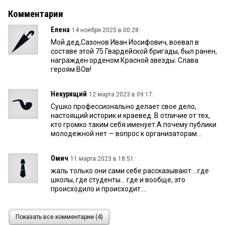
Комментарии
Елена
14 ноября 2025 в 00:28:
Мой дед,Сазонов Иван Иосифович, воевал в
составе этой 75 Гвардейской бригады, был ранен,
награжден орденом Красной звезды. Слава
героям ВОв!
Некурящий
12 марта 2023 в 09:17:
Сушко профессионально делает свое дело,
настоящий историк и краевед. В отличие от тех,
кто громко таким себя именует.А почему публики
молодежной нет — вопрос к организаторам...
Омич
11 марта 2023 в 18:51:
жаль только они сами себе рассказывают....где
школы, где студенты... где и вообще, это
происходило и происходит....
abaille
11 марта 2023 в 13:38:
Показать все комментарии (4)