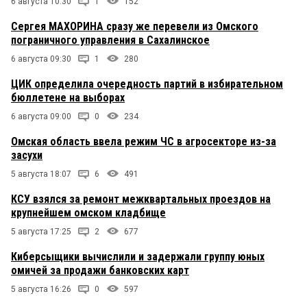
6 августа 10:30
1
152
Сергея МАХОРИНА сразу же перевели из Омского
пограничного управления в Сахалинское
6 августа 09:30
1
280
ЦИК определила очередность партий в избирательном
бюллетене на выборах
6 августа 09:00
0
234
Омская область ввела режим ЧС в агросекторе из-за
засухи
5 августа 18:07
6
491
КСУ взялся за ремонт межквартальных проездов на
крупнейшем омском кладбище
5 августа 17:25
2
677
Киберсыщики вычислили и задержали группу юных
омичей за продажи банковских карт
5 августа 16:26
0
597