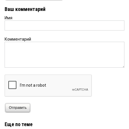
Профессор Сушко — замечательный историк и
достойный гражданин.Приятно видеть его среди
Ваш комментарий
своих вузовских коллег!
Имя
Комментарий
Отправить
Еще по теме