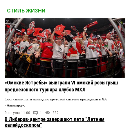
СТИЛЬ ЖИЗНИ
«Омские Ястребы» выиграли VI омский розыгрыш
предсезонного турнира клубов МХЛ
Состязания пяти команд по круговой системе проходили в ХА
«Авангард».
9 августа 11:00
1
332
В Либеров-центре завершают лето "Летним
калейдоскопом"