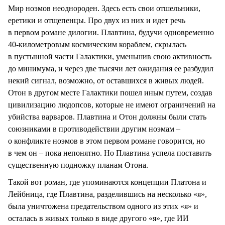
Мир ноэмов неоднороден. Здесь есть свои отшельники,
еретики и отщепенцы. Про двух из них и идет речь
в первом романе дилогии. Плавтина, будучи одновременно
40-километровым космическим кораблем, скрылась
в пустынной части Галактики, уменьшив свою активность
до минимума, и через две тысячи лет ожидания ее разбудил
некий сигнал, возможно, от оставшихся в живых людей.
Отон в другом месте Галактики пошел иным путем, создав
цивилизацию людопсов, которые не имеют ограничений на
убийства варваров. Плавтина и Отон должны были стать
союзниками в противодействии другим ноэмам –
о конфликте ноэмов в этом первом романе говорится, но
в чем он – пока непонятно. Но Плавтина успела поставить
существенную подножку планам Отона.
Такой вот роман, где упоминаются концепции Платона и
Лейбница, где Плавтина, разделившись на несколько «я»,
была уничтожена предательством одного из этих «я» и
осталась в живых только в виде другого «я», где ИИ