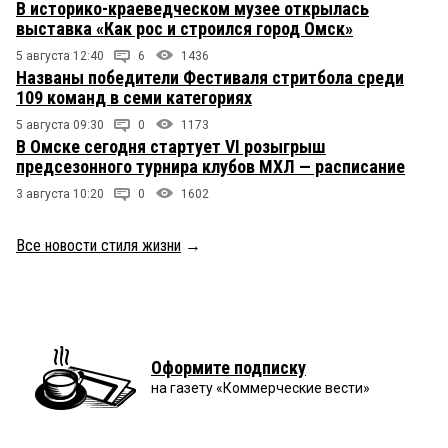
В историко-краеведческом музее открылась
выставка «Как рос и строился город Омск»
5 августа 12:40
6
1436
Названы победители Фестиваля стритбола среди
109 команд в семи категориях
5 августа 09:30
0
1173
В Омске сегодня стартует VI розыгрыш
предсезонного турнира клубов МХЛ — расписание
3 августа 10:20
0
1602
Все новости стиля жизни
→
Оформите подписку
на газету «Коммерческие вести»