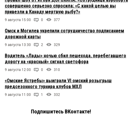
совершенно серьезно спросила: «С какой целью вы
привезли в Канаду мертвую рыбу?»
9 августа 15:00
0
377
Омск и Могилев укрепили сотрудничество подписанием
дорожной карты
9 августа 13:30
2
329
Водитель «Лады» ночью сбил пешехода, перебегавшего
дорогу на «красный» сигнал светофора
9 августа 12:00
0
310
«Омские Ястребы» выиграли VI омский розыгрыш
предсезонного турнира клубов МХЛ
9 августа 11:00
1
332
Подпишитесь ВКонтакте!