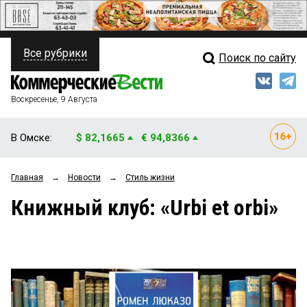
Все рубрики
Поиск по сайту
ПОЛИТИКА
Свежий выпуск
Медиа
ФИНАНСЫ
Воскресенье, 9 Августа
Кто есть кто
НЕДВИЖИМОСТЬ
В Омске:
$ 82,1665
€ 94,8366
Интервью
БИЗНЕС
Главная
→
Новости
→
Стиль жизни
Мнения
ОБЩЕСТВО
Книжный клуб: «Urbi et orbi»
Рейтинги
ЗАКОН
Блоги
НОВОСТИ КОМПАНИЙ
Архив
ПРОИСШЕСТВИЯ
СТИЛЬ ЖИЗНИ