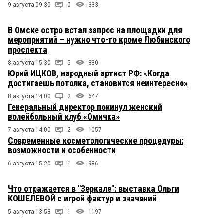
9 августа 09:30
0
333
В Омске остро встал запрос на площадки для
мероприятий – нужно что-то кроме Любинского
проспекта
8 августа 15:30
5
880
Юрий ИЦКОВ, народный артист РФ: «Когда
достигаешь потолка, становится неинтересно»
8 августа 14:00
2
647
Генеральный директор покинул женский
волейбольный клуб «Омичка»
7 августа 14:00
2
1057
Современные косметологические процедуры:
возможности и особенности
6 августа 15:20
1
986
Что отражается в "Зеркале": выставка Ольги
КОШЕЛЕВОЙ с игрой фактур и значений
5 августа 13:58
1
1197