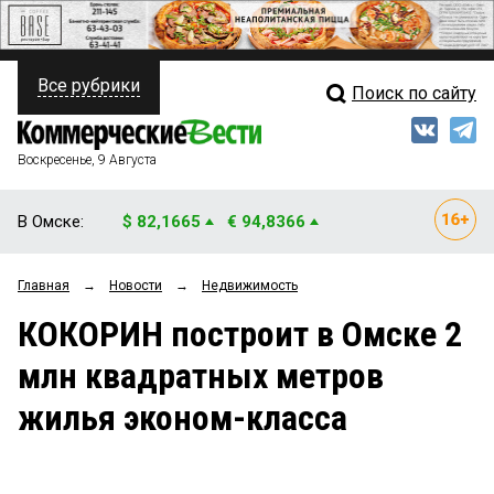
Все рубрики
Поиск по сайту
ПОЛИТИКА
Свежий выпуск
Медиа
ФИНАНСЫ
Воскресенье, 9 Августа
Кто есть кто
НЕДВИЖИМОСТЬ
В Омске:
$ 82,1665
€ 94,8366
Интервью
БИЗНЕС
Главная
→
Новости
→
Недвижимость
Мнения
ОБЩЕСТВО
КОКОРИН построит в Омске 2
Рейтинги
ЗАКОН
млн квадратных метров
Блоги
НОВОСТИ КОМПАНИЙ
жилья эконом-класса
Архив
ПРОИСШЕСТВИЯ