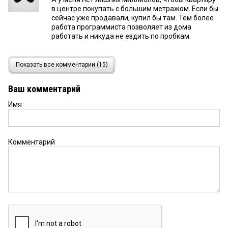
в центре покупать с большим метражом. Если бы
сейчас уже продавали, купил бы там. Тем более
работа программиста позволяет из дома
работать и никуда не ездить по пробкам.
Гость
5 марта 2014 в 20:52:
Показать все комментарии (15)
Он уже строил эконом-класс.Только получилось
дороже (до 30%) в сравнении с рынком.Площадь
Ваш комментарий
квартир мерял без учета межкомнатных стен (3-4
кв.м. с квартиры) ну и т.п.А качество,уж точно
Имя
эконом.Гостарбайтер-дизайн.Одно слово
-депутат.
Комментарий
читатель
5 марта 2014 в 14:58:
Да пусть уже чего-нибудь построит. не смысла
возмущаться убогостью проекта. Есть деньги —
возьмете комфортнее, нет — сюда милости
просим. Есть подозрение, правда, что от 30
тысяч за квадрат — это не 30 за квадрат, а может
быть и 40, и 50. Вот если бы не выше 30 — вот
была бы заявка. А транспортная ситуация в
районе однозначно требует решения.