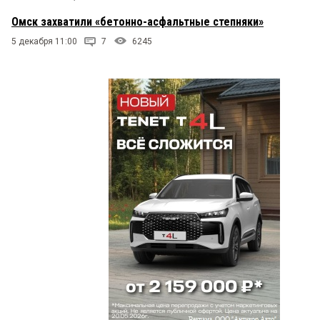
взялся?
Омск захватили «бетонно-асфальтные степняки»
киви
3 марта 2014 в 09:15:
5 декабря 11:00
7
6245
А почему дома без балконов? Это слишком
дорого?
Василий
2 марта 2014 в 22:52:
Туда ни заехать — ни выехать, а если переезд
закрыт — то парализует Д.Бедного до 6
Чередовой. Если еще застроить, то выбраться из
района будет нереально. «Сахалин»-13 район.
Еще со строительной техникой потолкаемся пока
построят этот м-он.
Андрей
2 марта 2014 в 20:21:
Серёга, добираться по единственной дороге без
переездов (через тоннель в привокзальном), это
не нормально. любая авария превращается в
пробку, которую НИКАК не объехать. Все
остальные дороги только через ж/д переезд, и
насколько он закроется — неизвестно. про
переезд на 15-й рабочей я вообще молчу.