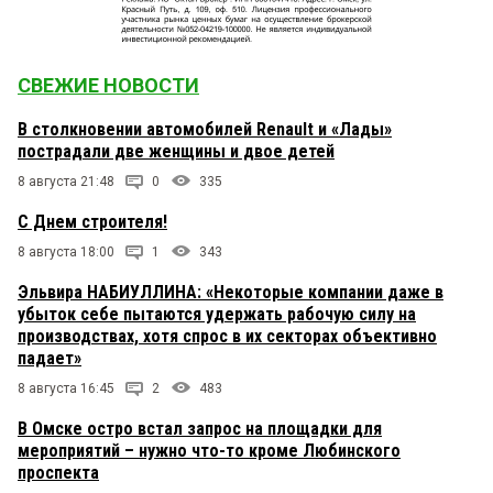
Это такие клетушки,как на левом на
ул.Перелёта.ОКНА в ОКНА. тогда «поздравляю» с
масленицей.
СВЕЖИЕ НОВОСТИ
В столкновении автомобилей Renault и «Лады»
пострадали две женщины и двое детей
8 августа 21:48
0
335
С Днем строителя!
8 августа 18:00
1
343
Эльвира НАБИУЛЛИНА: «Некоторые компании даже в
убыток себе пытаются удержать рабочую силу на
производствах, хотя спрос в их секторах объективно
падает»
8 августа 16:45
2
483
В Омске остро встал запрос на площадки для
мероприятий – нужно что-то кроме Любинского
проспекта