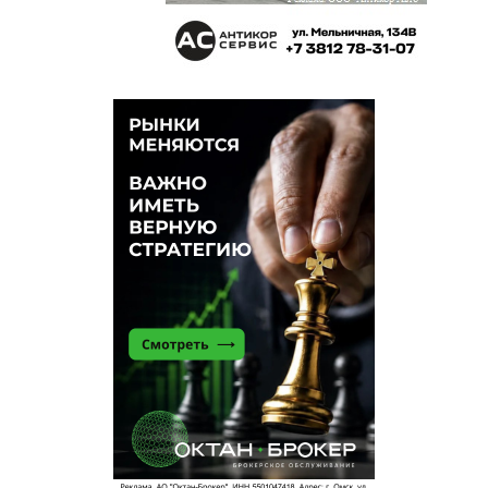
объехать тех кто стоит на переезд, можно только
по встречной. ЭТО НЕНОРМАЛЬНО. прошу
обратить внимание на транпортную ситуацию в
этом районе!!!
Сергей
2 марта 2014 в 15:46:
добираться нормально до жд вокзала 10-15
минут и нет пробок... в центр города автобус 40
минут газель и тд 30 минут авто 20 минут из
плюсов отличный спальный районесли окно в
окно это печально конечно
Андрей
1 марта 2014 в 15:16:
областная власть думает как бы отчитаться
побыстрей по построенным млн.кв.метров, а
господин К. — как бы побыстрей освоить 2млрд.
бюджетных денег)) о том как будут жить люди в
этих новых «хрущобах» и как добираться в этот
район, никто не думает
виктор
1 марта 2014 в 12:24: