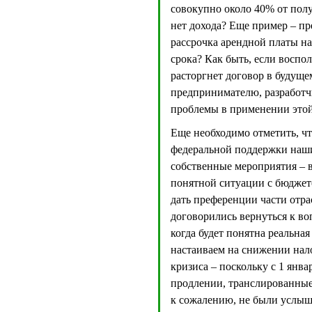
совокупно около 40% от получ
нет дохода? Еще пример – п
рассрочка арендной платы на
срока? Как быть, если воспо
расторгнет договор в будуще
предпринимателю, разработч
проблемы в применении этой 
Еще необходимо отметить, чт
федеральной поддержки наш
собственные мероприятия – в
понятной ситуации с бюджет
дать преференции части отра
договорились вернуться к во
когда будет понятна реальна
настаиваем на снижении нало
кризиса – поскольку с 1 янв
продлении, транслированные 
к сожалению, не были услыш