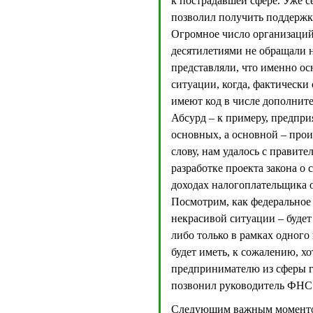
к пострадавшей сфере. Уже с
позволил получить поддержк
Огромное число организаций
десятилетиями не обращали н
представляли, что именно ос
ситуации, когда, фактически
имеют код в числе дополните
Абсурд – к примеру, предпри
основных, а основной – прои
слову, нам удалось с правит
разработке проекта закона о 
доходах налогоплательщика о
Посмотрим, как федеральное 
некрасивой ситуации – будет
либо только в рамках одного 
будет иметь, к сожалению, хо
предпринимателю из сферы г
позвонил руководитель ФНС 
Следующим важным моментом 