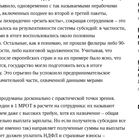
объявило, одновременно с так называемыми нерабочими
, включенных позднее во второй и третий пакеты,
 лихорадочно «резать косты», сокращая сотрудников – это
алось на результативности системы субсидий: в частности,
ими в итоге воспользовались около половины
. Остальные, как я понимаю, не прошли фильтры либо 90-
ости, либо налоговой задолженности. Учитывая, что
осле европейских стран и на их примере было ясно, что
ся, государство могло подготовить весь в итоге
у. Это серьезно бы успокоило предпринимательское
значительной части, охваченной данными мерами
родуманы досконально с практической точки зрения.
идии в 1 МРОТ в расчете на сотрудника: их называют
чем даже с высоких трибун, хотя их назначение – общая
тельно выплата зарплаты. Но если получатель субсидии все
чае именно так) направляет полученные суммы на выплаты
счет должен уплатить НДФЛ и страховые взносы –