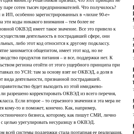
егодня министр Решетников признал, что этот принцип не
у паре сотен тысяч предпринимателей. Что получилось?
 и ИП, особенно зарегистрированных в «лихие 90-е»
а эти коды никакого внимания – тем более не
новной ОКВЭД имеет такое значение. Все это привело к
 осуществляя деятельность в пострадавшей сфере, они
льных, либо этот код относится к другому подклассу.
ятие занимается общепитом, имеет этот код, но не
зводство продуктов питания – и все, поддержки нет. К
ельством региона отойти от этого ущербного принципа при
ставках по УСН: там за основу взят не ОКВЭД, а доля в
т вида деятельности, признанной пострадавшей.
правительство будет выходить из этой имиджево-
 ли разрешено корректировать ОКВЭД из всего перечня,
класса. Если второе – то серьезного значения и эта мера не
тя кому-то и поможет, конечно. Как, например,
остиничного бизнеса, которому, как пишут СМИ, лично
с целью урегулировать несуразицу в ОКВЭД.
всей системы поддержки стала поэтапная ее реализация.