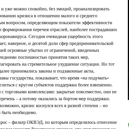
 и уже можно спокойно, без эмоций, проанализировать
рованию кризиса в отношении малого и среднего
ым вопросом, определяющим показатели эффективности
п формирования перечня отраслей, наиболее пострадавших
коронавируса. Сегодня очевидная ущербность этого
ает, наверное, и десятой доли сфер предпринимательской
сшей огромные убытки от ограничений, введенных
следними поспешностью принятия таких мер,
агировать на стремительное ухудшение ситуации. Но тот
далее принимались законы и подзаконные акты,
авы государства, показывает, что время «на подумать»
елиться с кругом субъектов поддержки более взвешенно.
 с торговыми комплексами: закрытые повсеместно, они не
еречень – а потому оказались за бортом мер поддержки.
возможно, кризис коснулся всех в разной степени – но
ы быть необходимо.
прос – фильтр ОКВЭД, по которым определялось отнесение