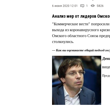
6 июня 2020 12:01
1
5826
Анализ мер от лидеров Омско
"Коммерческие вести" попросили
выхода из коронавирусного кризи
Омского областного Союза предпр
столкнулись.
— Как вы оцениваете общий подход гос
Ден
вице
Пред