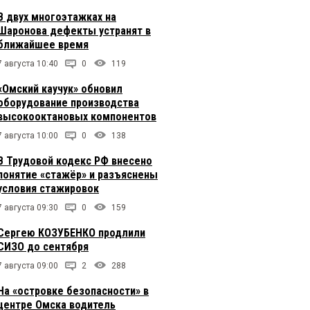
В двух многоэтажках на
Шаронова дефекты устранят в
ближайшее время
7 августа 10:40
0
119
«Омский каучук» обновил
оборудование производства
высокооктановых компонентов
7 августа 10:00
0
138
В Трудовой кодекс РФ внесено
понятие «стажёр» и разъяснены
условия стажировок
7 августа 09:30
0
159
Сергею КОЗУБЕНКО продлили
СИЗО до сентября
7 августа 09:00
2
288
На «островке безопасности» в
центре Омска водитель