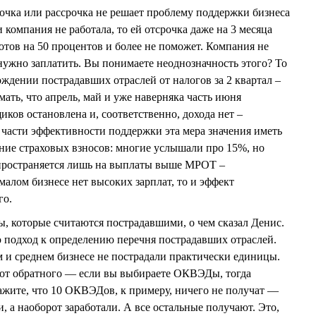
рочка или рассрочка не решает проблему поддержки бизнеса
и компания не работала, то ей отсрочка даже на 3 месяца
отов на 50 процентов и более не поможет. Компания не
о нужно заплатить. Вы понимаете неоднозначность этого? То
ождении пострадавших отраслей от налогов за 2 квартал –
мать, что апрель, май и уже наверняка часть июня
иков остановлена и, соответственно, дохода нет –
 части эффективности поддержки эта мера значения иметь
жение страховых взносов: многие услышали про 15%, но
аспространяется лишь на выплаты выше МРОТ –
малом бизнесе нет высоких зарплат, то и эффект
го.
, которые считаются пострадавшими, о чем сказал Денис.
 подход к определению перечня пострадавших отраслей.
м и среднем бизнесе не пострадали практически единицы.
м от обратного — если вы выбираете ОКВЭДы, тогда
ажите, что 10 ОКВЭДов, к примеру, ничего не получат —
, а наоборот заработали. А все остальные получают. Это,