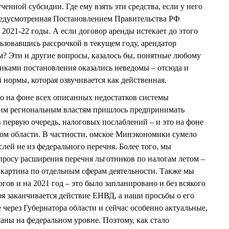
енной субсидии. Где ему взять эти средства, если у него
редусмотренная Постановлением Правительства РФ
 2021-22 годы. А если договор аренды истекает до этого
льзовавшись рассрочкой в текущем году, арендатор
м? Эти и другие вопросы, казалось бы, понятные любому
иками постановления оказались неведомы – отсюда и
нормы, которая озвучивается как действенная.
о на фоне всех описанных недостатков системы
им региональным властям пришлось предпринимать
 первую очередь, налоговых послаблений – и это на фоне
ом области. В частности, омское Минэкономики сумело
слей не из федерального перечня. Более того, мы
просу расширения перечня льготников по налогам летом –
я картина по отдельным сферам деятельности. Также мы
гов и на 2021 год – это было запланировано и без всякого
аря заканчивается действие ЕНВД, а наши просьбы о его
через Губернатора области и сейчас особенно актуальные,
аны на федеральном уровне. Поэтому, как стало