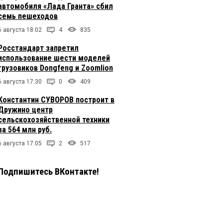
автомобиля «Лада Гранта» сбил
семь пешеходов
6 августа 18:02
4
835
Росстандарт запретил
использование шести моделей
грузовиков Dongfeng и Zoomlion
6 августа 17:30
0
409
Константин СУВОРОВ построит в
Дружино центр
сельскохозяйственной техники
за 564 млн руб.
6 августа 17:05
2
517
Подпишитесь ВКонтакте!