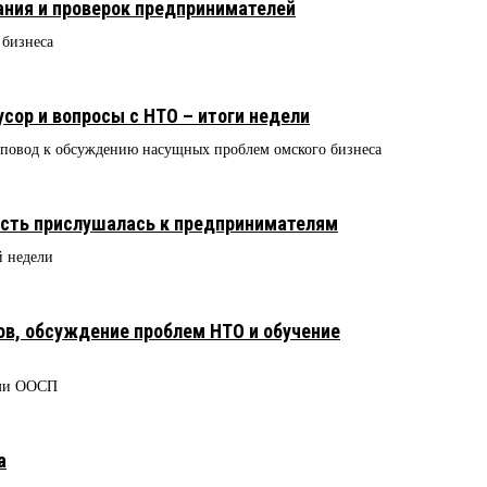
ания и проверок предпринимателей
 бизнеса
сор и вопросы с НТО – итоги недели
повод к обсуждению насущных проблем омского бизнеса
асть прислушалась к предпринимателям
 недели
в, обсуждение проблем НТО и обучение
ами ООСП
а