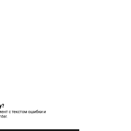
у?
ент с текстом ошибки и
nter.