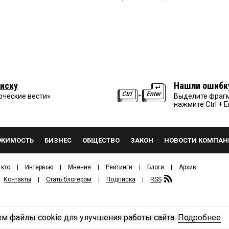
иску
Нашли ошибк
рческие вести»
Выделите фрагм
нажмите Ctrl + E
ЖИМОСТЬ
БИЗНЕС
ОБЩЕСТВО
ЗАКОН
НОВОСТИ КОМПАН
 кто
Интервью
Мнения
Рейтинги
Блоги
Архив
Контакты
Стать блогером
Подписка
RSS
м файлы cookie для улучшения работы сайта.
Подробнее
Политика конфиденциальности
ЗДАТЕЛЬСКИЙ ДОМ «КВ».