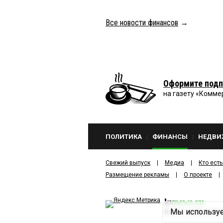
Все новости финансов
→
Оформите подп
на газету «Комме
ПОЛИТИКА
ФИНАНСЫ
НЕДВИ
Свежий выпуск
Медиа
Кто есть
Размещение рекламы
О проекте
kv
news.ru
Мы используе
©
2001—2026
ООО И