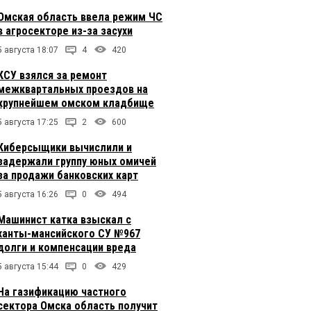
Омская область ввела режим ЧС
в агросекторе из-за засухи
5 августа 18:07
4
420
КСУ взялся за ремонт
межквартальных проездов на
крупнейшем омском кладбище
5 августа 17:25
2
600
Киберсыщики вычислили и
задержали группу юных омичей
за продажи банковских карт
5 августа 16:26
0
494
Машинист катка взыскал с
ханты-мансийского СУ №967
долги и компенсации вреда
5 августа 15:44
0
429
На газификацию частного
сектора Омска область получит