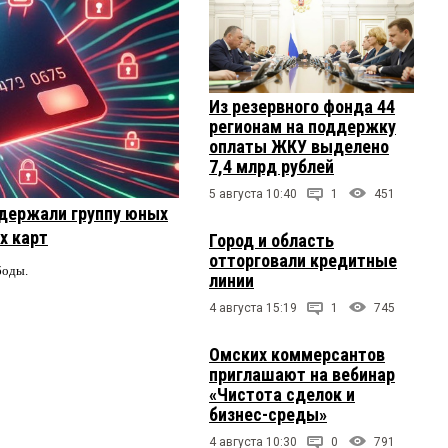
Из резервного фонда 44
регионам на поддержку
оплаты ЖКУ выделено
7,4 млрд рублей
5 августа 10:40
1
451
держали группу юных
х карт
Город и область
отторговали кредитные
боды.
линии
4 августа 15:19
1
745
Омских коммерсантов
приглашают на вебинар
«Чистота сделок и
бизнес-среды»
4 августа 10:30
0
791