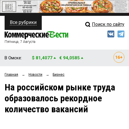
Все рубрики
Поиск по сайту
ПОЛИТИКА
Свежий выпуск
Медиа
ФИНАНСЫ
Пятница, 7 Августа
Кто есть кто
НЕДВИЖИМОСТЬ
В Омске:
$ 81,4077
€ 94,0585
Интервью
БИЗНЕС
Главная
→
Новости
→
Бизнес
Мнения
ОБЩЕСТВО
На российском рынке труда
Рейтинги
ЗАКОН
образовалось рекордное
Блоги
НОВОСТИ КОМПАНИЙ
количество вакансий
Архив
ПРОИСШЕСТВИЯ