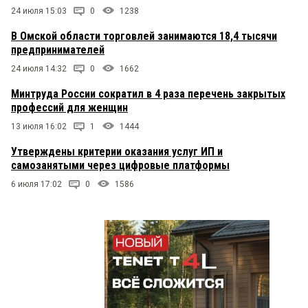
24 июля 15:03
0
1238
В Омской области торговлей занимаются 18,4 тысячи
предпринимателей
24 июля 14:32
0
1662
Минтруда России сократил в 4 раза перечень закрытых
профессий для женщин
13 июля 16:02
1
1444
Утверждены критерии оказания услуг ИП и
самозанятыми через цифровые платформы
6 июля 17:02
0
1586