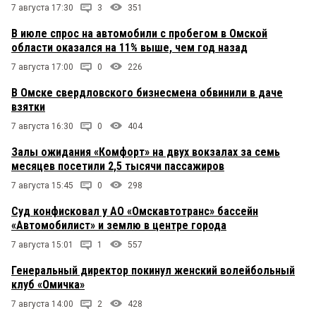
7 августа 17:30
3
351
В июле спрос на автомобили с пробегом в Омской
области оказался на 11% выше, чем год назад
7 августа 17:00
0
226
В Омске свердловского бизнесмена обвинили в даче
взятки
7 августа 16:30
0
404
Залы ожидания «Комфорт» на двух вокзалах за семь
месяцев посетили 2,5 тысячи пассажиров
7 августа 15:45
0
298
Суд конфисковал у АО «Омскавтотранс» бассейн
«Автомобилист» и землю в центре города
7 августа 15:01
1
557
Генеральный директор покинул женский волейбольный
клуб «Омичка»
7 августа 14:00
2
428