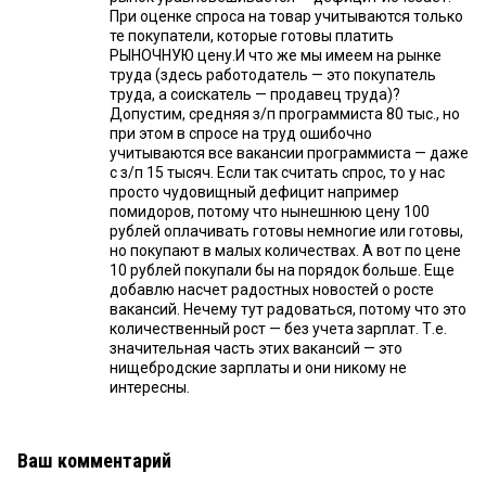
При оценке спроса на товар учитываются только
те покупатели, которые готовы платить
РЫНОЧНУЮ цену.И что же мы имеем на рынке
труда (здесь работодатель — это покупатель
труда, а соискатель — продавец труда)?
Допустим, средняя з/п программиста 80 тыс., но
при этом в спросе на труд ошибочно
учитываются все вакансии программиста — даже
с з/п 15 тысяч. Если так считать спрос, то у нас
просто чудовищный дефицит например
помидоров, потому что нынешнюю цену 100
рублей оплачивать готовы немногие или готовы,
но покупают в малых количествах. А вот по цене
10 рублей покупали бы на порядок больше. Еще
добавлю насчет радостных новостей о росте
вакансий. Нечему тут радоваться, потому что это
количественный рост — без учета зарплат. Т.е.
значительная часть этих вакансий — это
нищебродские зарплаты и они никому не
интересны.
Ваш комментарий