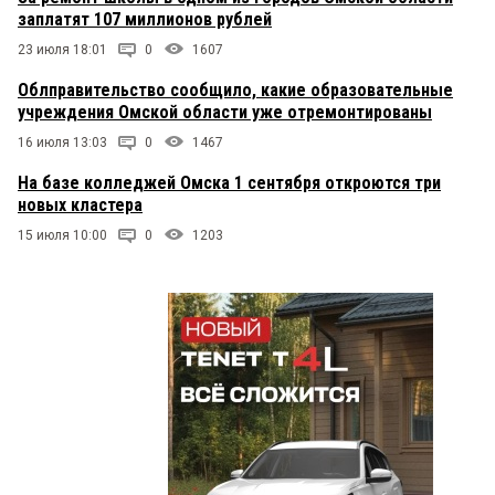
заплатят 107 миллионов рублей
23 июля 18:01
0
1607
Облправительство сообщило, какие образовательные
учреждения Омской области уже отремонтированы
16 июля 13:03
0
1467
На базе колледжей Омска 1 сентября откроются три
новых кластера
15 июля 10:00
0
1203