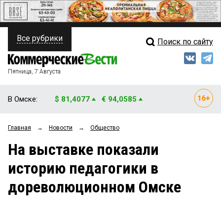
Все рубрики
Поиск по сайту
ПОЛИТИКА
Свежий выпуск
Медиа
ФИНАНСЫ
Пятница, 7 Августа
Кто есть кто
НЕДВИЖИМОСТЬ
В Омске:
$ 81,4077
€ 94,0585
Интервью
БИЗНЕС
Главная
→
Новости
→
Общество
Мнения
ОБЩЕСТВО
На выставке показали
Рейтинги
ЗАКОН
историю педагогики в
Блоги
НОВОСТИ КОМПАНИЙ
дореволюционном Омске
Архив
ПРОИСШЕСТВИЯ