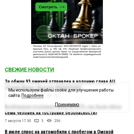
СВЕЖИЕ НОВОСТИ
За обман 93 омичей отправлен в колонию глава АЦ
«Ромни Марш» Ярослав МАКАРЕНКО
Мы используем файлы cookie для улучшения работы
сайта.
Подробнее
7 августа 18:00
0
221
Принимаю
Возбуждено уголовное дело по ДТП, где были сбиты
семь человек на «островке безопасности»
7 августа 17:30
3
256
В июле спрос на автомобили с пробегом в Омской