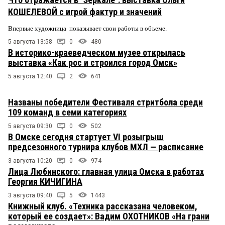
КОШЕЛЕВОЙ с игрой фактур и значений
Впервые художница показывает свои работы в объеме.
5 августа 13:58
0
480
В историко-краеведческом музее открылась
выставка «Как рос и строился город Омск»
5 августа 12:40
2
641
Названы победители Фестиваля стритбола среди
109 команд в семи категориях
5 августа 09:30
0
502
В Омске сегодня стартует VI розыгрыш
предсезонного турнира клубов МХЛ — расписание
3 августа 10:20
0
974
Лица Любинского: главная улица Омска в работах
Георгия КИЧИГИНА
3 августа 09:40
5
1443
Книжный клуб. «Техника рассказана человеком,
который ее создает»: Вадим ОХОТНИКОВ «На грани