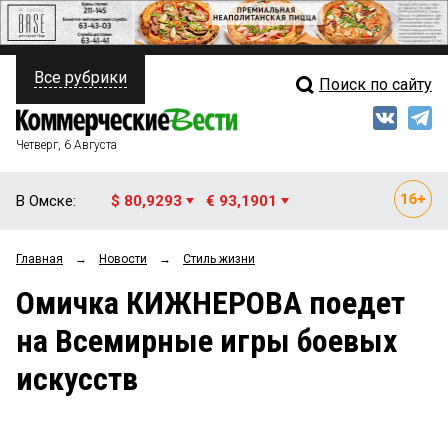
Все рубрики
Поиск по сайту
ПОЛИТИКА
Свежий выпуск
Медиа
ФИНАНСЫ
Четверг, 6 Августа
Кто есть кто
НЕДВИЖИМОСТЬ
В Омске:
$ 80,9293
€ 93,1901
Интервью
БИЗНЕС
Главная
→
Новости
→
Стиль жизни
Мнения
ОБЩЕСТВО
Омичка КИЖНЕРОВА поедет
Рейтинги
ЗАКОН
на Всемирные игры боевых
Блоги
НОВОСТИ КОМПАНИЙ
искусств
Архив
ПРОИСШЕСТВИЯ
СТИЛЬ ЖИЗНИ