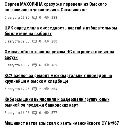
Сергея МАХОРИНА сразу же перевели из Омского
пограничного управления в Сахалинское
6 августа 09:30
0
238
ЦИК определила очередность партий в избирательном
бюллетене на выборах
6 августа 09:00
0
200
Омская область ввела режим ЧС в агросекторе из-за
засухи
5 августа 18:07
6
469
КСУ взялся за ремонт межквартальных проездов на
крупнейшем омском кладбище
5 августа 17:25
2
654
Киберсыщики вычислили и задержали группу юных
омичей за продажи банковских карт
5 августа 16:26
0
577
Машинист катка взыскал с ханты-мансийского СУ №967