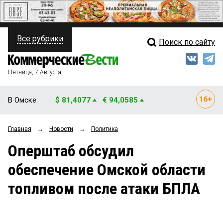
Все рубрики
Поиск по сайту
ПОЛИТИКА
Свежий выпуск
Медиа
ФИНАНСЫ
Пятница, 7 Августа
Кто есть кто
НЕДВИЖИМОСТЬ
В Омске:
$ 81,4077
€ 94,0585
Интервью
БИЗНЕС
Главная
→
Новости
→
Политика
Мнения
ОБЩЕСТВО
Оперштаб обсудил
Рейтинги
ЗАКОН
обеспечение Омской области
Блоги
НОВОСТИ КОМПАНИЙ
топливом после атаки БПЛА
Архив
ПРОИСШЕСТВИЯ