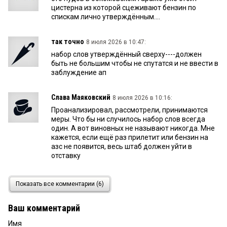
цистерна из которой сцеживают бензин по
спискам лично утверждённым....
так точно
8 июля 2026 в 10:47:
набор слов утверждённый сверху----должен
быть не большим чтобы не спутатся и не ввести в
заблуждение ап
Слава Маяковский
8 июля 2026 в 10:16:
Проанализировал, рассмотрели, принимаются
меры. Что бы ни случилось набор слов всегда
один. А вот виновных не называют никогда. Мне
кажется, если ещё раз прилетит или бензин на
азс не появится, весь штаб должен уйти в
отставку
.
8 июля 2026 в 08:50:
Показать все комментарии (6)
Джокер, в точку! Уже давно для абсолютного
большинства слова сверху = пустой звук. В
Ваш комментарий
расчет берутся только реальные дела, а с ними
полный пи....
Имя