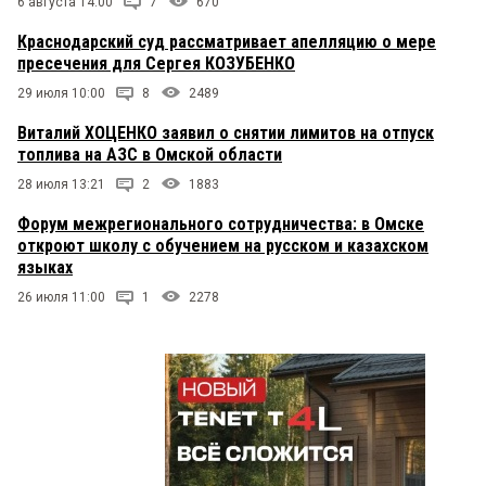
6 августа 14:00
7
670
Краснодарский суд рассматривает апелляцию о мере
пресечения для Сергея КОЗУБЕНКО
29 июля 10:00
8
2489
Виталий ХОЦЕНКО заявил о снятии лимитов на отпуск
топлива на АЗС в Омской области
28 июля 13:21
2
1883
Форум межрегионального сотрудничества: в Омске
откроют школу с обучением на русском и казахском
языках
26 июля 11:00
1
2278