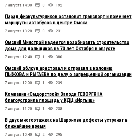
7 августа 14:00
0
192
Парад физкультурников остановит транспорт и поменяет
маршруты автобусов в центре Омска
7 августа 13:20
0
231
Омский Минстрой надеется возобновить строительство
дома для дольщиков на 70 лет Октября в августе
7 августа 12:40
1
380
Омский облсуд арестовал и отправил в колонию
ПЫЖОВА и РЫГАЕВА по делу о запрещенной организации
7 августа 12:00
1
239
Компания «Омдорстрой» Валоди ГЕВОРГЯНА
благоустроила площадь у КДЦ «Иртыш»
7 августа 11:20
1
238
В двух многоэтажках на Шаронова дефекты устранят в
ближайшее время
7 августа 10:40
2
295