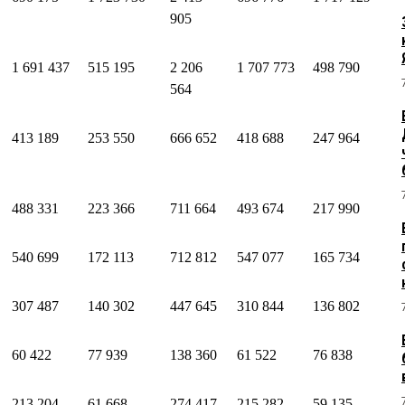
905
1 691 437
515 195
2 206
1 707 773
498 790
564
413 189
253 550
666 652
418 688
247 964
488 331
223 366
711 664
493 674
217 990
540 699
172 113
712 812
547 077
165 734
307 487
140 302
447 645
310 844
136 802
60 422
77 939
138 360
61 522
76 838
213 204
61 668
274 417
215 282
59 135