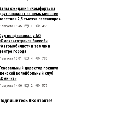
Залы ожидания «Комфорт» на
двух вокзалах за семь месяцев
посетили 2,5 тысячи пассажиров
7 августа 15:45
1
455
Суд конфисковал у АО
«Омскавтотранс» бассейн
«Автомобилист» и землю в
центре города
7 августа 15:01
4
735
Генеральный директор покинул
женский волейбольный клуб
«Омичка»
7 августа 14:00
2
579
Подпишитесь ВКонтакте!