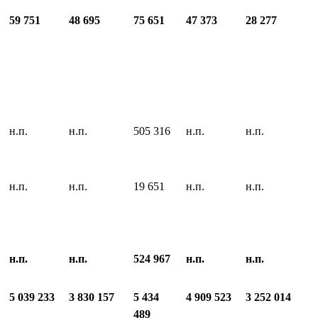
59 751
48 695
75 651
47 373
28 277
н.п.
н.п.
505 316
н.п.
н.п.
н.п.
н.п.
19 651
н.п.
н.п.
н.п.
н.п.
524 967
н.п.
н.п.
5 039 233
3 830 157
5 434
4 909 523
3 252 014
489