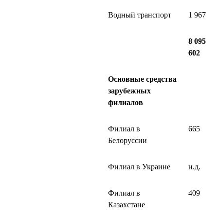
Водный транспорт
1 967
8 095
602
Основные средства
зарубежных
филиалов
Филиал в
665
Белоруссии
Филиал в Украине
н.д.
Филиал в
409
Казахстане