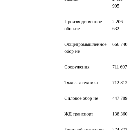
905
Производственное
2 206
обор-ие
632
Общепромышленное
666 740
обор-ие
Сооружения
711 697
Тяжелая техника
712 812
Силовое обор-ие
447 789
ЖД транспорт
138 360
Грузовой транспорт
274 872