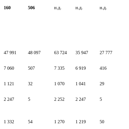
160
506
н.д.
н.д.
н.д.
47 991
48 097
63 724
35 947
27 777
7 060
507
7 335
6 919
416
1 121
32
1 070
1 041
29
2 247
5
2 252
2 247
5
1 332
54
1 270
1 219
50