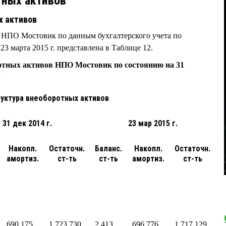
тных активов
х активов
 НПО Мостовик по данным бухгалтерского учета по
 23 марта 2015 г. представлена в Таблице 12.
ротных активов НПО Мостовик по состоянию на 31
.
уктура внеоборотных активов
31 дек 2014 г.
23 мар 2015 г.
Накопл.
Остаточн.
Баланс.
Накопл.
Остаточн.
амортиз.
ст-ть
ст-ть
амортиз.
ст-ть
690 175
1 723 730
2 413
696 776
1 717 129