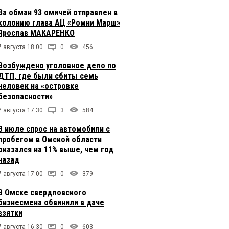
За обман 93 омичей отправлен в
колонию глава АЦ «Ромни Марш»
Ярослав МАКАРЕНКО
7 августа 18:00
0
456
Возбуждено уголовное дело по
ДТП, где были сбиты семь
человек на «островке
безопасности»
7 августа 17:30
3
584
В июле спрос на автомобили с
пробегом в Омской области
оказался на 11% выше, чем год
назад
7 августа 17:00
0
379
В Омске свердловского
бизнесмена обвинили в даче
взятки
7 августа 16:30
0
603