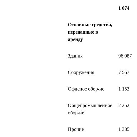
1 074
Основные средства,
переданные в
аренду
Здания
96 087
Сооружения
7 567
Офисное обор-ие
1 153
Общепромышленное
2 252
обор-ие
Прочие
1 385