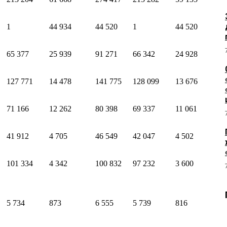
1
44 934
44 520
1
44 520
65 377
25 939
91 271
66 342
24 928
127 771
14 478
141 775
128 099
13 676
71 166
12 262
80 398
69 337
11 061
41 912
4 705
46 549
42 047
4 502
101 334
4 342
100 832
97 232
3 600
5 734
873
6 555
5 739
816