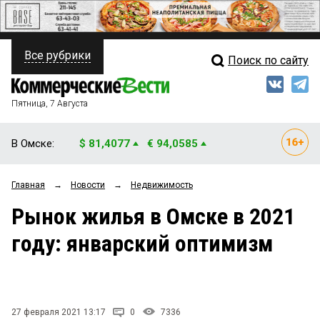
Все рубрики
Поиск по сайту
ПОЛИТИКА
Свежий выпуск
Медиа
ФИНАНСЫ
Пятница, 7 Августа
Кто есть кто
НЕДВИЖИМОСТЬ
В Омске:
$ 81,4077
€ 94,0585
Интервью
БИЗНЕС
Главная
→
Новости
→
Недвижимость
Мнения
ОБЩЕСТВО
Рынок жилья в Омске в 2021
Рейтинги
ЗАКОН
году: январский оптимизм
Блоги
НОВОСТИ КОМПАНИЙ
Архив
ПРОИСШЕСТВИЯ
27 февраля 2021 13:17
0
7336