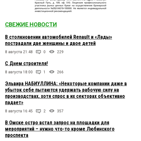
СВЕЖИЕ НОВОСТИ
В столкновении автомобилей Renault и «Лады»
пострадали две женщины и двое детей
8 августа 21:48
0
229
С Днем строителя!
8 августа 18:00
1
266
Эльвира НАБИУЛЛИНА: «Некоторые компании даже в
убыток себе пытаются удержать рабочую силу на
производствах, хотя спрос в их секторах объективно
падает»
8 августа 16:45
2
357
В Омске остро встал запрос на площадки для
мероприятий – нужно что-то кроме Любинского
проспекта