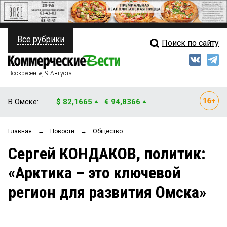
Все рубрики
Поиск по сайту
ПОЛИТИКА
Свежий выпуск
Медиа
ФИНАНСЫ
Воскресенье, 9 Августа
Кто есть кто
НЕДВИЖИМОСТЬ
В Омске:
$ 82,1665
€ 94,8366
Интервью
БИЗНЕС
Главная
→
Новости
→
Общество
Мнения
ОБЩЕСТВО
Сергей КОНДАКОВ, политик:
Рейтинги
ЗАКОН
«Арктика – это ключевой
Блоги
НОВОСТИ КОМПАНИЙ
регион для развития Омска»
Архив
ПРОИСШЕСТВИЯ