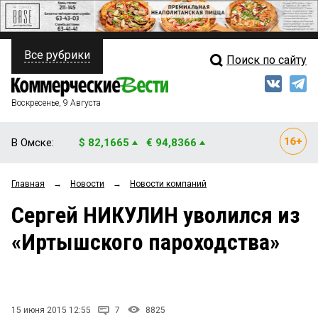
Все рубрики
Поиск по сайту
ПОЛИТИКА
Свежий выпуск
Медиа
ФИНАНСЫ
Воскресенье, 9 Августа
Кто есть кто
НЕДВИЖИМОСТЬ
В Омске:
$ 82,1665
€ 94,8366
Интервью
БИЗНЕС
Главная
→
Новости
→
Новости компаний
Мнения
ОБЩЕСТВО
Сергей НИКУЛИН уволился из
Рейтинги
ЗАКОН
«Иртышского пароходства»
Блоги
НОВОСТИ КОМПАНИЙ
Архив
ПРОИСШЕСТВИЯ
15 июня 2015 12:55
7
8825