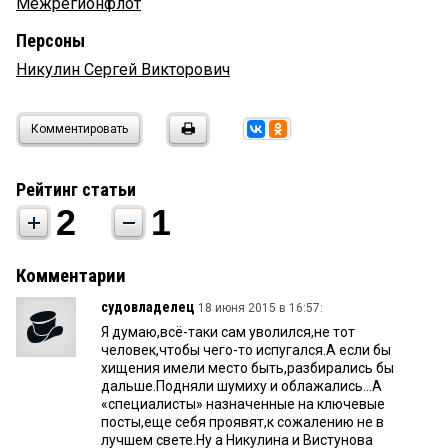
Межрегионфлот
Персоны
Никулин Сергей Викторович
Комментировать
Рейтинг статьи
2
1
Комментарии
судовладелец
18 июня 2015 в 16:57:
Я думаю,всё-таки сам уволился,не тот
человек,чтобы чего-то испугался.А если бы
хищения имели место быть,разбирались бы
дальше.Подняли шумиху и облажались...А
«специалисты» назначенные на ключевые
посты,еще себя проявят,к сожалению не в
лучшем свете.Ну а Никулина и Вистунова