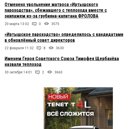
Отменено увольнение матроса «Иртышского
пароходства», сбежавшего с теплохода вместе с
экипажем из-за грубияна-капитана ФРОЛОВА
20 марта 13:02
0
3575
«Иртышское пароходство» определилось с кандидатами
в обновлённый совет директоров
22 февраля 11:32
8
3630
Именем Героя Советского Союза Тимофея Щербанёва
назвали теплоход
30 октября 14:01
2
3660