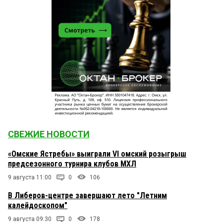
СВЕЖИЕ НОВОСТИ
«Омские Ястребы» выиграли VI омский розыгрыш
предсезонного турнира клубов МХЛ
9 августа 11:00
0
106
В Либеров-центре завершают лето "Летним
калейдоскопом"
9 августа 09:30
0
178