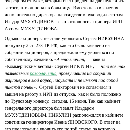
очередном отпуске, который был продлен на две недели из-
за того, что он попал в больницу. Вместо него в качестве
исполнительно директора пароходством руководил его зам
Ильдар МУХУТДИНОВ – сын основного акционера ИРП
Ахтяма МУХУТДИНОВА.
Однако акционеры не стали увольнять Сергея НИКУЛИНА
по пункту 2 ст. 278 ТК РФ, как это было заявлено на
собрании акционеров, а предложили ему уволиться по
собственному желанию. «
А это значит
, — заявил
«Коммерческим вестям» Сергей НИКУЛИН, —
что все так
называемые
разоблачения
, прозвучавшие на собрании
акционеров в мой адрес, надуманы и не имеют под собой
никакой почвы
». Сергей Викторович не согласился и
вышел на работу в ИРП из отпуска, как и было положено
по Трудовому кодексу, сегодня, 15 июня. Так как кабинет
генерального директора был занят Ильдаром
МУХУТДИНОВЫМ, НИКУЛИН расположился в кабинете
советника гендиректора Ивана ЯНОВСКОГО. В ответ на
его предложение уволить его по той статье, за которую