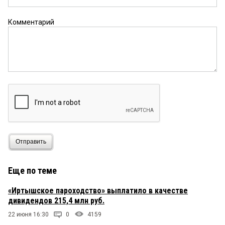
Скатертью дорога.
Комментарий
омич
15 июня 2015 в 14:21:
Уволился сам ))))))) — просто побоялся, что
посадят за хищения и трудовую портить не
захотел такой записью. А так и в другой город
можно ехать, где его не знают и там
«работать»..........
красотка
15 июня 2015 в 14:16:
ну вот так бы и сразу, что за кресло держался.
Отправить
Еще по теме
«Иртышское пароходство» выплатило в качестве
дивидендов 215,4 млн руб.
22 июня 16:30
0
4159