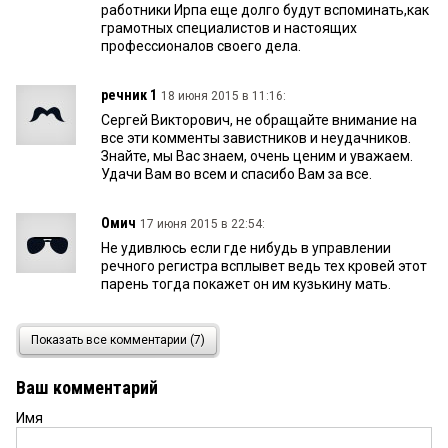
работники Ирпа еще долго будут вспоминать,как
грамотных специалистов и настоящих
профессионалов своего дела.
речник 1
18 июня 2015 в 11:16:
Сергей Викторович, не обращайте внимание на
все эти комменты завистников и неудачников.
Знайте, мы Вас знаем, очень ценим и уважаем.
Удачи Вам во всем и спасибо Вам за все.
Омич
17 июня 2015 в 22:54:
Не удивлюсь если где нибудь в управлении
речного регистра всплывет ведь тех кровей этот
парень тогда покажет он им кузькину мать.
красавчик
17 июня 2015 в 19:58:
Показать все комментарии (7)
Были бы основания,уволили бы по статье...
Ваш комментарий
Имя
Омич
15 июня 2015 в 22:30: