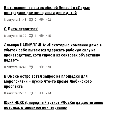
В столкновении автомобилей Renault и «Лады»
пострадали две женщины и двое детей
8 августа 21:48
0
402
С Днем строителя!
8 августа 18:00
1
415
Эльвира НАБИУЛЛИНА: «Некоторые компании даже в
убыток себе пытаются удержать рабочую силу на
производствах, хотя спрос в их секторах объективно
падает»
8 августа 16:45
3
573
В Омске остро встал запрос на площадки для
мероприятий – нужно что-то кроме Любинского
проспекта
8 августа 15:30
5
734
Юрий ИЦКОВ, народный артист РФ: «Когда достигаешь
потолка, становится неинтересно»