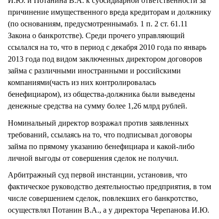
И.Ю. и Потанина В.А. к субсидиарной ответственности за
причинение имущественного вреда кредиторам и должнику
(по основаниям, предусмотреннымабз. 1 п. 2 ст. 61.11
Закона о банкротстве). Среди прочего управляющий
ссылался на то, что в период с декабря 2010 года по январь
2013 года под видом заключенных директором договоров
займа с различными иностранными и российскими
компаниями(часть из них контролировалась
бенефициаром), из общества-должника были выведены
денежные средства на сумму более 1,26 млрд рублей.
Номинальный директор возражал против заявленных
требований, ссылаясь на то, что подписывал договоры
займа по прямому указанию бенефициара и какой-либо
личной выгоды от совершения сделок не получил.
Арбитражный суд первой инстанции, установив, что
фактическое руководство деятельностью предприятия, в том
числе совершением сделок, повлекших его банкротство,
осуществлял Потанин В.А., а у директора Черепанова И.Ю.