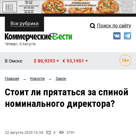
Все рубрики
Поиск по сайту
ПОЛИТИКА
Свежий выпуск
Медиа
ФИНАНСЫ
Четверг, 6 Августа
Кто есть кто
НЕДВИЖИМОСТЬ
В Омске:
$ 80,9293
€ 93,1901
Интервью
БИЗНЕС
Главная
→
Новости
→
Закон
Мнения
ОБЩЕСТВО
Стоит ли прятаться за спиной
Рейтинги
ЗАКОН
номинального директора?
Блоги
НОВОСТИ КОМПАНИЙ
Архив
ПРОИСШЕСТВИЯ
22 августа 2020 16:34
0
5791