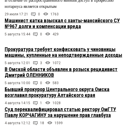
В отличие от распространенного мнения доступ в профессию
нотариуса является открытым
29 июля 17:21
0
1763
Машинист катка взыскал с ханты-мансийского СУ
№967 долги и компенсации вреда
5 августа 15:44
0
429
Прокуратура требует конфисковать у чиновницы
машины, купленные на неподтвержденные доходы
5 августа 12:01
3
1072
В Омской области объявлен в розыск рецидивист
Дмитрий ОЛЕННИКОВ
5 августа 10:00
0
583
Бывший прокурор Центрального округа Омска
возглавил прокуратуру Алтайского края
4 августа 14:15
1
1028
Суд переквалифицировал статью ректору ОмГТУ
Павлу КОРЧАГИНУ за нарушение прав главбуха
4 августа 12:12
18
1599