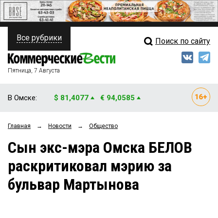
Все рубрики
Поиск по сайту
ПОЛИТИКА
Свежий выпуск
Медиа
ФИНАНСЫ
Пятница, 7 Августа
Кто есть кто
НЕДВИЖИМОСТЬ
В Омске:
$ 81,4077
€ 94,0585
Интервью
БИЗНЕС
Главная
→
Новости
→
Общество
Мнения
ОБЩЕСТВО
Сын экс-мэра Омска БЕЛОВ
Рейтинги
ЗАКОН
раскритиковал мэрию за
Блоги
НОВОСТИ КОМПАНИЙ
бульвар Мартынова
Архив
ПРОИСШЕСТВИЯ