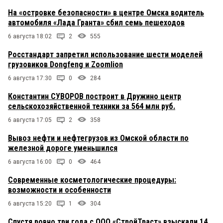
На «островке безопасности» в центре Омска водитель
автомобиля «Лада Гранта» сбил семь пешеходов
6 августа 18:02
2
555
Росстандарт запретил использование шести моделей
грузовиков Dongfeng и Zoomlion
6 августа 17:30
0
284
Константин СУВОРОВ построит в Дружино центр
сельскохозяйственной техники за 564 млн руб.
6 августа 17:05
2
358
Вывоз нефти и нефтегрузов из Омской области по
железной дороге уменьшился
6 августа 16:00
0
464
Современные косметологические процедуры:
возможности и особенности
6 августа 15:20
1
304
Спустя ровно три года с ООО «СтройТраст» взыскали 14