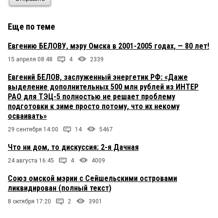
Еще по теме
Евгению БЕЛОВУ, мэру Омска в 2001-2005 годах, — 80 лет!
15 апреля 08:48
4
2339
Евгений БЕЛОВ, заслуженный энергетик РФ: «Даже
выделение дополнительных 500 млн рублей из ИНТЕР
РАО для ТЭЦ-5 полностью не решает проблему
подготовки к зиме просто потому, что их некому
осваивать»
29 сентября 14:00
14
5467
Что ни дом, то дискуссия: 2-я Дачная
24 августа 16:45
4
4009
Союз омской мэрии с Сейшельскими островами
ликвидирован (полный текст)
8 октября 17:20
2
3901