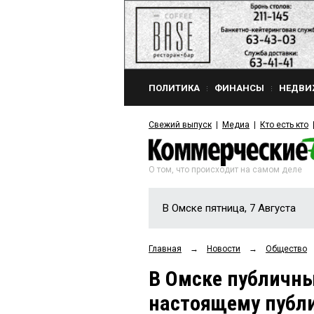
ПОЛИТИКА
ФИНАНСЫ
НЕДВИ
Свежий выпуск
Медиа
Кто есть кто
О том, что происходит на самом деле
В Омске пятница, 7 Августа
Главная
→
Новости
→
Общество
В Омске публичны
настоящему пуб