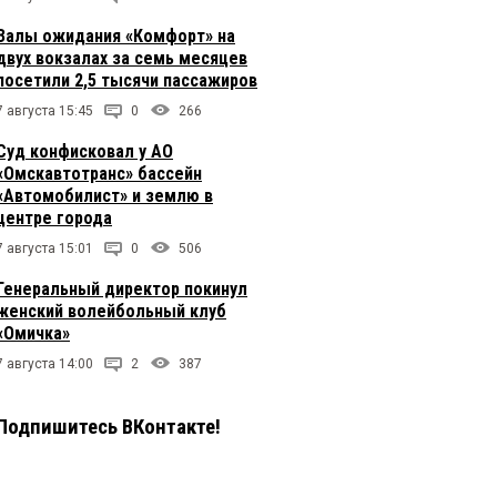
Залы ожидания «Комфорт» на
двух вокзалах за семь месяцев
посетили 2,5 тысячи пассажиров
7 августа 15:45
0
266
Суд конфисковал у АО
«Омскавтотранс» бассейн
«Автомобилист» и землю в
центре города
7 августа 15:01
0
506
Генеральный директор покинул
женский волейбольный клуб
«Омичка»
7 августа 14:00
2
387
Подпишитесь ВКонтакте!