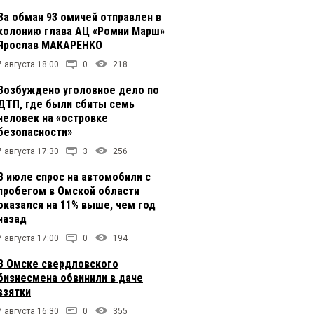
За обман 93 омичей отправлен в
колонию глава АЦ «Ромни Марш»
Ярослав МАКАРЕНКО
7 августа 18:00
0
218
Возбуждено уголовное дело по
ДТП, где были сбиты семь
человек на «островке
безопасности»
7 августа 17:30
3
256
В июле спрос на автомобили с
пробегом в Омской области
оказался на 11% выше, чем год
назад
7 августа 17:00
0
194
В Омске свердловского
бизнесмена обвинили в даче
взятки
7 августа 16:30
0
355