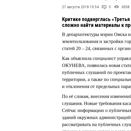
27 августа 2018 10:54
0
3058
Критике подверглась «Третья
сложно найти материалы к п
В депархитектуры мэрии Омска н
землепользования и застройки го
статей 20 – 24, связанных с орг
Как объяснила специалист управл
ОКУНЕВА, появилась новая стать
публичных слушаний по проектам
территории, а также по специаль
и отклонения от предельных пара
По её словам, внесения изменени
слушания. Новые требования кас
Сейчас информацию о публичных
зданий окружных администраций 
рассматривать на публичных слу