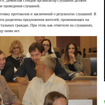
него. Демонтаж стендов организатор слушаний должен
сле проведения слушаний.
отовку протоколов и заключений о результатах слушаний. В
быть разделены предложения жителей, проживающих на
стальных граждан. При этом, как отметили на слушаниях,
ду ними нет.