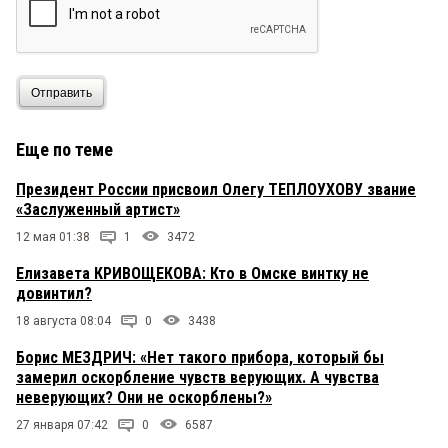
Отправить
Еще по теме
Президент России присвоил Олегу ТЕПЛОУХОВУ звание
«Заслуженный артист»
12 мая 01:38
1
3472
Елизавета КРИВОЩЕКОВА: Кто в Омске винтку не
довинтил?
18 августа 08:04
0
3438
Борис МЕЗДРИЧ: «Нет такого прибора, который бы
замерил оскорбление чувств верующих. А чувства
неверующих? Они не оскорблены?»
27 января 07:42
0
6587