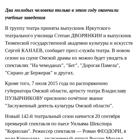
СТИЛЬ ЖИЗНИ
Два молодых человека только в этом году окончили
учебные заведения
В труппу театра приняты выпускник Иркутского
театрального училища Степан ДВОРЯНКИН и выпускник
Тюменской государственной академии культуры и искусств
Сергей КАНАЕВ, сообщает пресс-служба театра. В новом
сезоне на сцене Омской драмы их можно будет увидеть в
спектаклях "На чемоданах", "Бег", "Дорогая Памела",
"Сирано де Бержерак" и других.
Кроме того, 7 июля 2015 года по распоряжению
губернатора Омской области, артисту театра Владиславу
ПУЗЫРНИКОВУ присвоено почётное звание
"Заслуженный деятель культуры Омской области".
Новый 142-й театральный сезон начнется 20 сентября
премьерой спектакля по пьесе Уильяма Шекспира
"Кориолан". Режиссер спектакля — Роман ФЕОДОРИ, в
роли Кориолана – заслуженный артист России Михаил