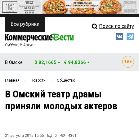
Все рубрики
Поиск по сайту
ПОЛИТИКА
Свежий выпуск
Медиа
ФИНАНСЫ
Суббота, 8 Августа
Кто есть кто
НЕДВИЖИМОСТЬ
В Омске:
$ 82,1665
€ 94,8366
Интервью
БИЗНЕС
Главная
→
Новости
→
Общество
Мнения
ОБЩЕСТВО
В Омский театр драмы
Рейтинги
ЗАКОН
приняли молодых актеров
Блоги
НОВОСТИ КОМПАНИЙ
Архив
ПРОИСШЕСТВИЯ
21 августа 2015 15:55
0
4361