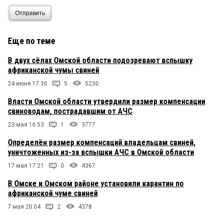
Отправить
Еще по теме
В двух сёлах Омской области подозревают вспышку
африканской чумы свиней
24 июня 17:30
5
5230
Власти Омской области утвердили размер компенсации
свиноводам, пострадавшим от АЧС
23 мая 16:53
1
3777
Определён размер компенсаций владельцам свиней,
уничтоженных из-за вспышки АЧС в Омской области
17 мая 17:21
0
4367
В Омске и Омском районе установили карантин по
африканской чуме свиней
7 мая 20:04
2
4378