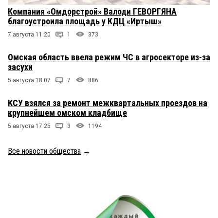
Компания «Омдорстрой» Валоди ГЕВОРГЯНА
благоустроила площадь у КДЦ «Иртыш»
7 августа 11:20
1
373
Омская область ввела режим ЧС в агросекторе из-за
засухи
5 августа 18:07
7
886
КСУ взялся за ремонт межквартальных проездов на
крупнейшем омском кладбище
5 августа 17:25
3
1194
Все новости общества
→