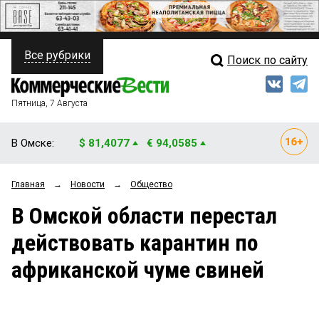
Все рубрики
Поиск по сайту
ПОЛИТИКА
Свежий выпуск
Медиа
ФИНАНСЫ
Пятница, 7 Августа
Кто есть кто
НЕДВИЖИМОСТЬ
В Омске:
$ 81,4077
€ 94,0585
Интервью
БИЗНЕС
Главная
→
Новости
→
Общество
Мнения
ОБЩЕСТВО
В Омской области перестал
Рейтинги
ЗАКОН
действовать карантин по
Блоги
НОВОСТИ КОМПАНИЙ
африканской чуме свиней
Архив
ПРОИСШЕСТВИЯ