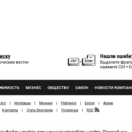
иску
Нашли ошибк
рческие вести»
Выделите фрагм
нажмите Ctrl + E
ЖИМОСТЬ
БИЗНЕС
ОБЩЕСТВО
ЗАКОН
НОВОСТИ КОМПАН
 кто
Интервью
Мнения
Рейтинги
Блоги
Архив
Контакты
Стать блогером
Подписка
RSS
Политика конфиденциальности