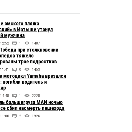
не омского пляжа
ский» в Иртыше утонул
й мужчина
 12:52
1
1487
 Победа при столкновении
опедов тяжело
рованы трое подростков
 11:41
0
1453
е мотоцикл Yamaha врезался
: погибли водитель и
жир
 14:45
1
2225
ль большегруза MAN ночью
ссе сбил насмерть пешехода
 11:00
2
1926