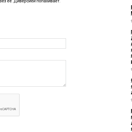
авёз её. Диверсией попахивает.