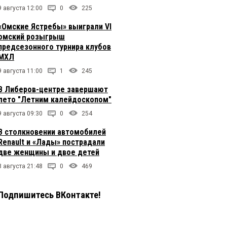
9 августа 12:00
0
225
«Омские Ястребы» выиграли VI
омский розыгрыш
предсезонного турнира клубов
МХЛ
9 августа 11:00
1
245
В Либеров-центре завершают
лето "Летним калейдоскопом"
9 августа 09:30
0
254
В столкновении автомобилей
Renault и «Лады» пострадали
две женщины и двое детей
8 августа 21:48
0
469
Подпишитесь ВКонтакте!