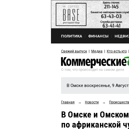
ПОЛИТИКА
ФИНАНСЫ
НЕДВИ
Свежий выпуск
Медиа
Кто есть кто
О том, что происходит на самом деле
В Омске воскресенье, 9 Август
Главная
→
Новости
→
Происшест
В Омске и Омском
по африканской ч