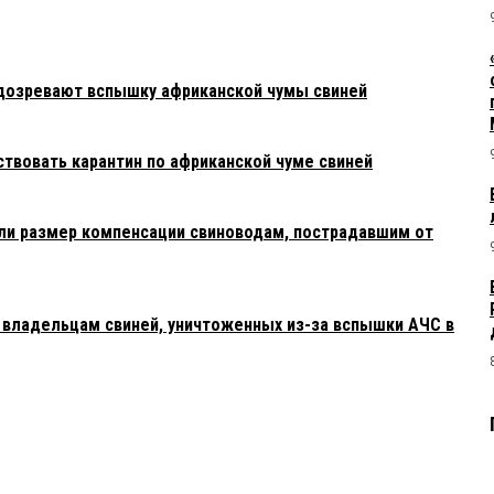
одозревают вспышку африканской чумы свиней
твовать карантин по африканской чуме свиней
ли размер компенсации свиноводам, пострадавшим от
владельцам свиней, уничтоженных из-за вспышки АЧС в