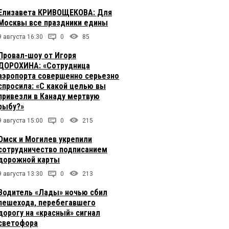
Елизавета КРИВОЩЕКОВА: Для
Москвы все праздники едины
9 августа 16:30
0
85
Провал-шоу от Игоря
ДОРОХИНА: «Сотрудница
аэропорта совершенно серьезно
спросила: «С какой целью вы
привезли в Канаду мертвую
рыбу?»
9 августа 15:00
0
215
Омск и Могилев укрепили
сотрудничество подписанием
дорожной карты
9 августа 13:30
0
213
Водитель «Лады» ночью сбил
пешехода, перебегавшего
дорогу на «красный» сигнал
светофора