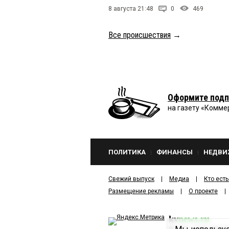
8 августа 21:48
0
469
Все происшествия
→
Оформите подп
на газету «Комме
ПОЛИТИКА
ФИНАНСЫ
НЕДВИ
Свежий выпуск
Медиа
Кто есть
Размещение рекламы
О проекте
kv
news.ru