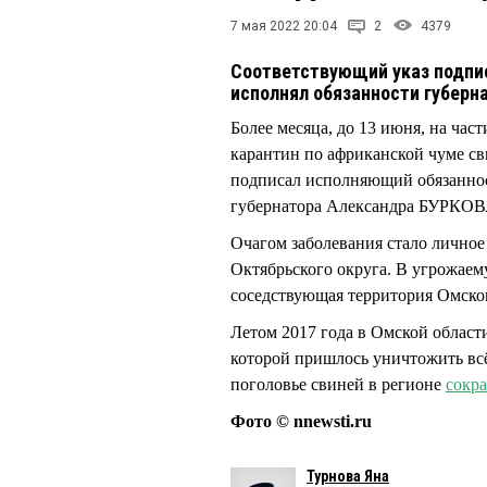
7 мая 2022 20:04
2
4379
Соответствующий указ подпи
исполнял обязанности губерн
Более месяца, до 13 июня, на час
карантин по африканской чуме св
подписал исполняющий обязанно
губернатора Александра БУРКОВА
Очагом заболевания стало личное
Октябрьского округа. В угрожаем
соседствующая территория Омског
Летом 2017 года в Омской област
которой пришлось уничтожить всё
поголовье свиней в регионе
сокр
Фото © nnewsti.ru
Турнова Яна