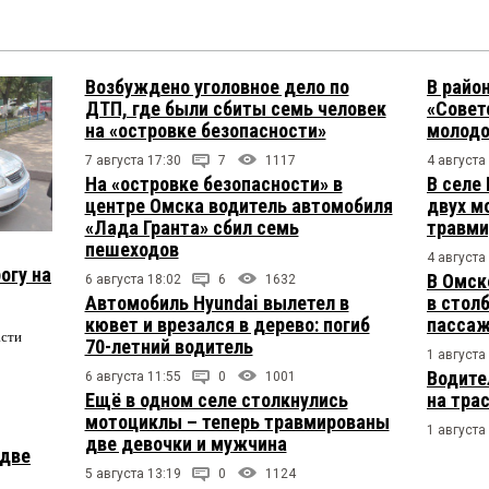
Возбуждено уголовное дело по
В райо
ДТП, где были сбиты семь человек
«Совет
на «островке безопасности»
молодо
7 августа 17:30
7
1117
4 августа
На «островке безопасности» в
В селе
центре Омска водитель автомобиля
двух м
«Лада Гранта» сбил семь
травми
пешеходов
4 августа
огу на
В Омск
6 августа 18:02
6
1632
Автомобиль Hyundai вылетел в
в столб
кювет и врезался в дерево: погиб
пасса
асти
70-летний водитель
1 августа
Водите
6 августа 11:55
0
1001
Ещё в одном селе столкнулись
на тра
мотоциклы – теперь травмированы
1 августа
две девочки и мужчина
 две
5 августа 13:19
0
1124