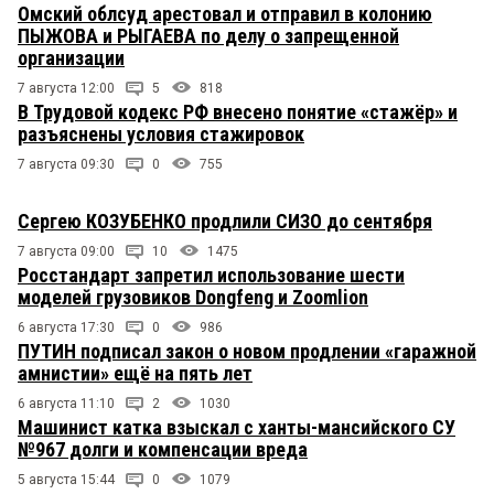
Омский облсуд арестовал и отправил в колонию
ПЫЖОВА и РЫГАЕВА по делу о запрещенной
организации
7 августа 12:00
5
818
В Трудовой кодекс РФ внесено понятие «стажёр» и
разъяснены условия стажировок
7 августа 09:30
0
755
Сергею КОЗУБЕНКО продлили СИЗО до сентября
7 августа 09:00
10
1475
Росстандарт запретил использование шести
моделей грузовиков Dongfeng и Zoomlion
6 августа 17:30
0
986
ПУТИН подписал закон о новом продлении «гаражной
амнистии» ещё на пять лет
6 августа 11:10
2
1030
Машинист катка взыскал с ханты-мансийского СУ
№967 долги и компенсации вреда
5 августа 15:44
0
1079