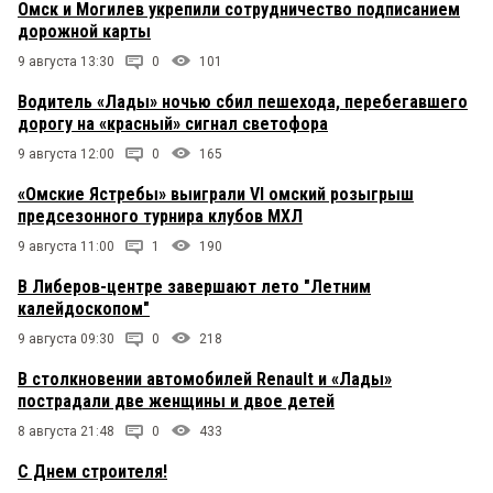
Омск и Могилев укрепили сотрудничество подписанием
дорожной карты
9 августа 13:30
0
101
Водитель «Лады» ночью сбил пешехода, перебегавшего
дорогу на «красный» сигнал светофора
9 августа 12:00
0
165
«Омские Ястребы» выиграли VI омский розыгрыш
предсезонного турнира клубов МХЛ
9 августа 11:00
1
190
В Либеров-центре завершают лето "Летним
калейдоскопом"
9 августа 09:30
0
218
В столкновении автомобилей Renault и «Лады»
пострадали две женщины и двое детей
8 августа 21:48
0
433
С Днем строителя!