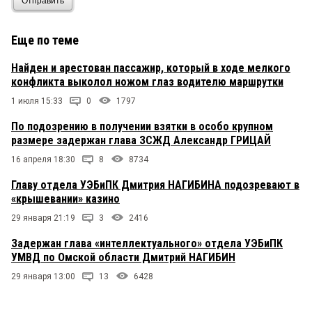
Отправить
Еще по теме
Найден и арестован пассажир, который в ходе мелкого
конфликта выколол ножом глаз водителю маршрутки
1 июля 15:33
0
1797
По подозрению в получении взятки в особо крупном
размере задержан глава ЗСЖД Александр ГРИЦАЙ
16 апреля 18:30
8
8734
Главу отдела УЭБиПК Дмитрия НАГИБИНА подозревают в
«крышевании» казино
29 января 21:19
3
2416
Задержан глава «интеллектуального» отдела УЭБиПК
УМВД по Омской области Дмитрий НАГИБИН
29 января 13:00
13
6428