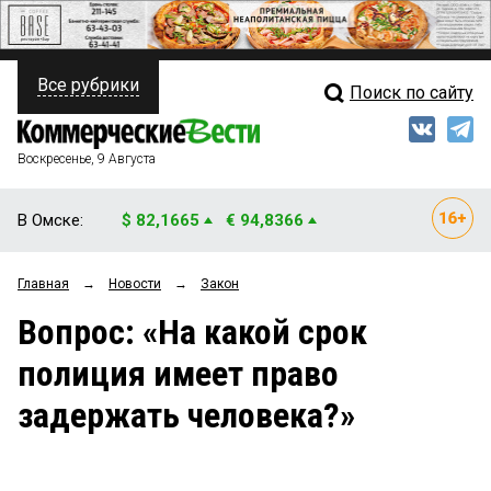
Все рубрики
Поиск по сайту
ПОЛИТИКА
Свежий выпуск
Медиа
ФИНАНСЫ
Воскресенье, 9 Августа
Кто есть кто
НЕДВИЖИМОСТЬ
В Омске:
$ 82,1665
€ 94,8366
Интервью
БИЗНЕС
Главная
→
Новости
→
Закон
Мнения
ОБЩЕСТВО
Вопрос: «На какой срок
Рейтинги
ЗАКОН
полиция имеет право
Блоги
НОВОСТИ КОМПАНИЙ
задержать человека?»
Архив
ПРОИСШЕСТВИЯ