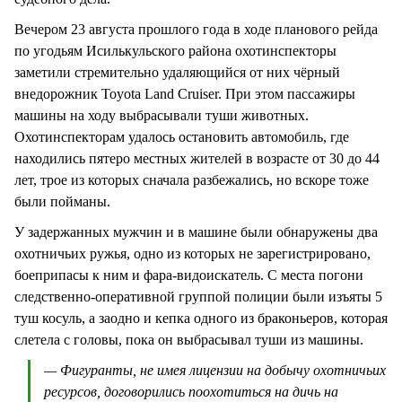
Вечером 23 августа прошлого года в ходе планового рейда
по угодьям Исилькульского района охотинспекторы
заметили стремительно удаляющийся от них чёрный
внедорожник Toyota Land Cruiser. При этом пассажиры
машины на ходу выбрасывали туши животных.
Охотинспекторам удалось остановить автомобиль, где
находились пятеро местных жителей в возрасте от 30 до 44
лет, трое из которых сначала разбежались, но вскоре тоже
были пойманы.
У задержанных мужчин и в машине были обнаружены два
охотничьих ружья, одно из которых не зарегистрировано,
боеприпасы к ним и фара-видоискатель. С места погони
следственно-оперативной группой полиции были изъяты 5
туш косуль, а заодно и кепка одного из браконьеров, которая
слетела с головы, пока он выбрасывал туши из машины.
— Фигуранты, не имея лицензии на добычу охотничьих
ресурсов, договорились поохотиться на дичь на