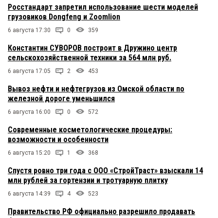
Росстандарт запретил использование шести моделей
грузовиков Dongfeng и Zoomlion
6 августа 17:30
0
359
Константин СУВОРОВ построит в Дружино центр
сельскохозяйственной техники за 564 млн руб.
6 августа 17:05
2
453
Вывоз нефти и нефтегрузов из Омской области по
железной дороге уменьшился
6 августа 16:00
0
572
Современные косметологические процедуры:
возможности и особенности
6 августа 15:20
1
368
Спустя ровно три года с ООО «СтройТраст» взыскали 14
млн рублей за гортензии и тротуарную плитку
6 августа 14:39
4
523
Правительство РФ официально разрешило продавать