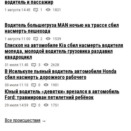
водитель и пассажир
1 августа 14:45
1
1821
Водитель большегруза MAN ночью на трассе сбил
насмерть пешехода
1 августа 11:00
2
1539
Епископ на автомобиле Kia сбил насмерть водителя
мопеда, молодой водитель грузовика раздавил
квадроцикл
31 июля 11:45
3
2628
В Исилькуле пьяный водитель автомобиля Honda
сбил насмерть дорожного рабочего
30 июля 11:10
0
1901
Юный водитель «девятки» врезался в автомобиль
Ford: травмирован пятилетний ребёнок
29 июля 14:59
0
1751
Все происшествия
→