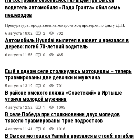
водитель автомобиля «Лада Гранта» сбил семь
пешеходов
Прокуратура города взяла на контроль ход проверки по факту ДТП.
6 августа 18:02
2
702
Автомобиль Hyundai вылетел в кювет и врезался в
дерево: погиб 70-летний водитель
6 августа 11:55
0
465
Ещё в одном селе столкнулись мотоциклы – теперь
травмированы две девочки и мужчина
5 августа 13:19
0
701
В районе омского пляжа «Советский» в Иртыше
утонул молодой мужчина
4 августа 12:52
1
1095
В селе Победа при столкновении двух мопедов
тяжело травмированы трое подростков
4 августа 11:41
0
1016
В Омске мотоцикл Yamaha врезался в столб: погибли