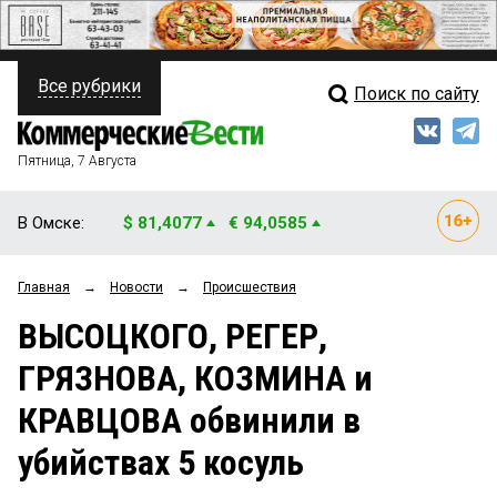
Все рубрики
Поиск по сайту
ПОЛИТИКА
Свежий выпуск
Медиа
ФИНАНСЫ
Пятница, 7 Августа
Кто есть кто
НЕДВИЖИМОСТЬ
В Омске:
$ 81,4077
€ 94,0585
Интервью
БИЗНЕС
Главная
→
Новости
→
Происшествия
Мнения
ОБЩЕСТВО
ВЫСОЦКОГО, РЕГЕР,
Рейтинги
ЗАКОН
ГРЯЗНОВА, КОЗМИНА и
Блоги
НОВОСТИ КОМПАНИЙ
КРАВЦОВА обвинили в
Архив
ПРОИСШЕСТВИЯ
убийствах 5 косуль