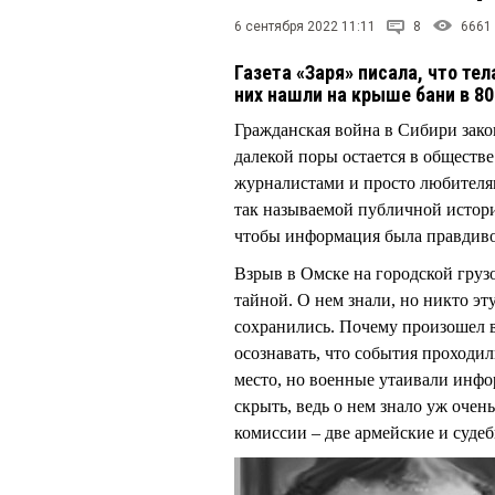
6 сентября 2022 11:11
8
6661
Газета «Заря» писала, что тел
них нашли на крыше бани в 8
Гражданская война в Сибири закон
далекой поры остается в обществе
журналистами и просто любителя
так называемой публичной истори
чтобы информация была правдивой
Взрыв в Омске на городской груз
тайной. О нем знали, но никто эт
сохранились. Почему произошел в
осознавать, что события проходи
место, но военные утаивали инфо
скрыть, ведь о нем знало уж очен
комиссии – две армейские и суде