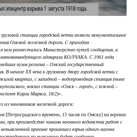
 грузовой станции городской ветки возвели монументальное
ния Омской железной дороги. С приходом
в нем разместилось Министерство путей сообщения, а
главнокомандующего адмирала КОЛЧАКА. С 1961 года
пнейших вузов региона – Омский государственный
. В начале XX века к грузовому двору городской ветки с
жилой квартал, с западной – водопроводная станция (ныне
иупольского, вокзал станции «Омск – город», с южной –
роспект Карла Маркса, 18/2)
».
о из чиновников железной дороги:
сов
[Петроградского времени, 15 часов по Омску]
на верхних
ки, при производстве чинами военного ведомства работ с
 невыясненной причине произошел взрыв одного вагона
 пострадавших по выяснении будет сообщено