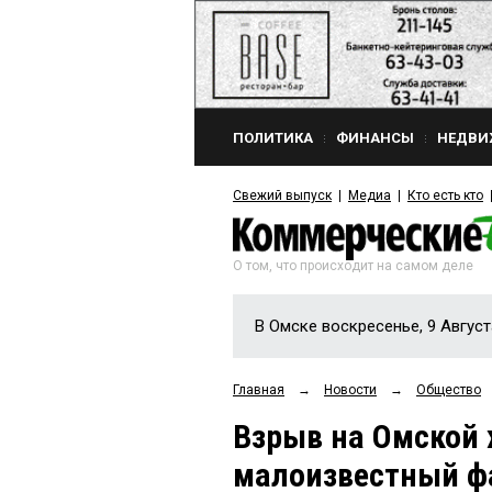
ПОЛИТИКА
ФИНАНСЫ
НЕДВИ
Свежий выпуск
Медиа
Кто есть кто
О том, что происходит на самом деле
В Омске воскресенье, 9 Август
Главная
→
Новости
→
Общество
Взрыв на Омской
малоизвестный ф