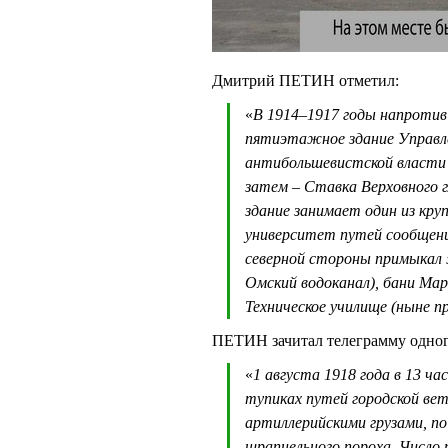
Дмитрий ПЕТИН отметил:
«
В 1914–1917 годы напротив
пятиэтажное здание Управле
антибольшевистской власти 
затем – Ставка Верховного 
здание занимает один из кру
университет путей сообщения
северной стороны примыкал 
Омский водоканал), бани Мар
Техническое училище (ныне п
ПЕТИН зачитал телеграмму одног
«
1 августа 1918 года в 13 ча
тупиках путей городской вет
артиллерийскими грузами, по
шрапнельного пороха. Число