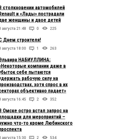
В столкновении автомобилей
Renault и «Лады» пострадали
две женщины и двое детей
8 августа 21:48
0
225
С Днем строителя!
8 августа 18:00
1
263
Эльвира НАБИУЛЛИНА:
«Некоторые компании даже в
убыток себе пытаются
удержать рабочую силу на
производствах, хотя спрос в их
секторах объективно падает»
8 августа 16:45
2
352
В Омске остро встал запрос на
площадки для мероприятий –
нужно что-то кроме Любинского
проспекта
8 августа 15:30
2
534