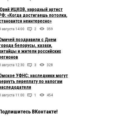
Юрий ИЦКОВ, народный артист
РФ: «Когда достигаешь потолка,
становится неинтересно»
8 августа 14:00
2
359
Омичей поздравили с Днем
города белорусы, казахи,
китайцы и жители российских
регионов
8 августа 12:30
3
328
Омское УФНС: наследники могут
вернуть переплату по налогам
наследодателя
8 августа 11:00
1
454
Подпишитесь ВКонтакте!