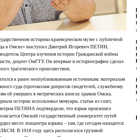
осударственном историко-краеведческом музее с публичной
года в Омске» выступил Дмитрий Игоревич ПЕТИН,
оводитель Центра изучения истории Гражданской войны
ласти, доцент ОмГТУ. Он впервые в историографии сделал
ного трагического происшествия.
атился к ранее неопубликованным источникам: материалам
жного суда (протоколам допросов свидетелей, служебному
сям об умерших в метрических книгах храмов Омска.
риала историк использовал мемуары, статьи из газет,
митрия ПЕТИНА подтвердили, что взрыв произошел
сполагается Омский государственный университет путей
дил место эпицентра взрыва – там, где сегодня находится
ВЛКСМ. В 1918 году здесь располагался грузовой