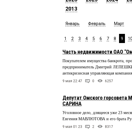
2013
Январь
Февраль
Март
1
2
3
4
5
6
7
8
9
1
Часть недвижимости ОАО "Омс
Покупателем имущества банкрота, пр
предприниматель Дмитрий ЛЕПЕШКИН
антикризисная управляющая компани
9 мая 22:47
0
6257
Депутат Омского горсовета 
САРИНА
Уголовное дело, длящееся уже 23 мес
Евгения МАВЛЮТОВА и его брата Русл
9 мая 01:23
2
8317