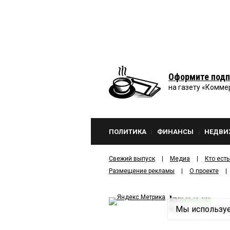
Оформите подп
на газету «Комме
ПОЛИТИКА
ФИНАНСЫ
НЕДВИ
Свежий выпуск
Медиа
Кто есть
Размещение рекламы
О проекте
kv
news.ru
Мы используе
©
2001—2026
ООО И