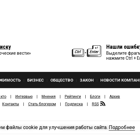
иску
Нашли ошибк
рческие вести»
Выделите фрагм
нажмите Ctrl + E
ЖИМОСТЬ
БИЗНЕС
ОБЩЕСТВО
ЗАКОН
НОВОСТИ КОМПАН
 кто
Интервью
Мнения
Рейтинги
Блоги
Архив
Контакты
Стать блогером
Подписка
RSS
м файлы cookie для улучшения работы сайта.
Подробнее
Политика конфиденциальности
ЗДАТЕЛЬСКИЙ ДОМ «КВ».