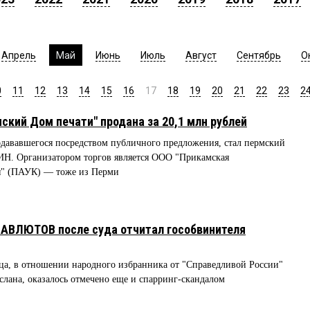
Апрель
Май
Июнь
Июль
Август
Сентябрь
О
0
11
12
13
14
15
16
17
18
19
20
21
22
23
2
кий Дом печати" продана за 20,1 млн рублей
одававшегося посредством публичного предложения, стал пермский
. Организатором торгов является ООО "Прикамская
я" (ПАУК) — тоже из Перми
МАВЛЮТОВ после суда отчитал гособвинителя
яца, в отношении народного избранника от "Справедливой России"
ана, оказалось отмечено еще и спарринг-скандалом