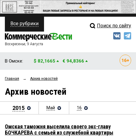
Все рубрики
Поиск по сайту
ПОЛИТИКА
Свежий выпуск
Медиа
ФИНАНСЫ
Воскресенье, 9 Августа
Кто есть кто
НЕДВИЖИМОСТЬ
В Омске:
$ 82,1665
€ 94,8366
Интервью
БИЗНЕС
Главная
→
Архив новостей
Мнения
ОБЩЕСТВО
Архив новостей
Рейтинги
ЗАКОН
Блоги
2015
Май
16
НОВОСТИ КОМПАНИЙ
Архив
ПРОИСШЕСТВИЯ
Омская таможня выселила своего экс-главу
БОЧКАРЕВА с семьей из служебной квартиры
СТИЛЬ ЖИЗНИ