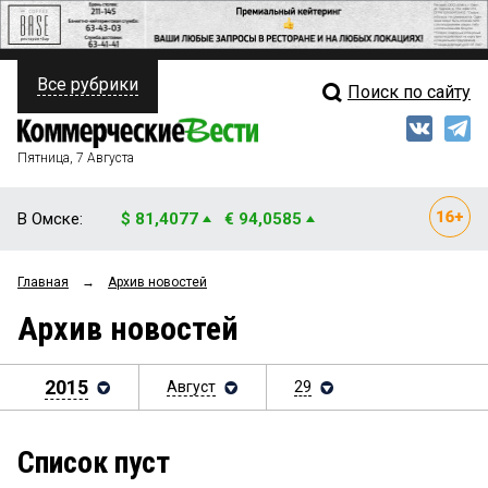
Все рубрики
Поиск по сайту
ПОЛИТИКА
Свежий выпуск
Медиа
ФИНАНСЫ
Пятница, 7 Августа
Кто есть кто
НЕДВИЖИМОСТЬ
В Омске:
$ 81,4077
€ 94,0585
Интервью
БИЗНЕС
Главная
→
Архив новостей
Мнения
ОБЩЕСТВО
Архив новостей
Рейтинги
ЗАКОН
Блоги
2015
Август
29
НОВОСТИ КОМПАНИЙ
Архив
ПРОИСШЕСТВИЯ
Список пуст
СТИЛЬ ЖИЗНИ