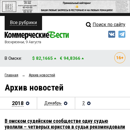
Все рубрики
Поиск по сайту
ПОЛИТИКА
Свежий выпуск
Медиа
ФИНАНСЫ
Воскресенье, 9 Августа
Кто есть кто
НЕДВИЖИМОСТЬ
В Омске:
$ 82,1665
€ 94,8366
Интервью
БИЗНЕС
Главная
→
Архив новостей
Мнения
ОБЩЕСТВО
Архив новостей
Рейтинги
ЗАКОН
Блоги
2018
Декабрь
2
НОВОСТИ КОМПАНИЙ
Архив
ПРОИСШЕСТВИЯ
В омском судейском сообществе одну судью
уволили – четверых юристов в судьи рекомендовали
СТИЛЬ ЖИЗНИ