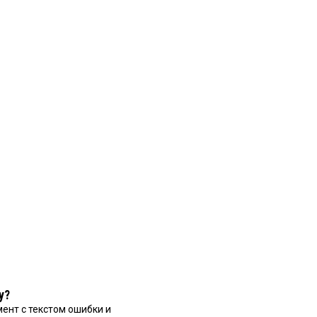
у?
ент с текстом ошибки и