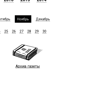
ктябрь
Ноябрь
Декабрь
4
25
26
27
28
29
30
Архив газеты