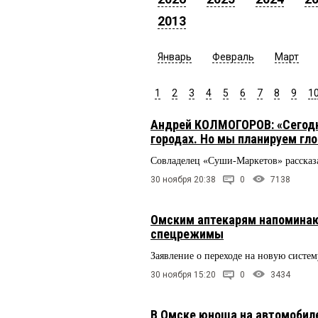
2013
Январь
Февраль
Март
1
2
3
4
5
6
7
8
9
1
Андрей КОЛМОГОРОВ: «Сегодня
городах. Но мы планируем гл
Совладелец «Суши-Маркетов» рассказа
30 ноября 20:38
0
7138
Омским аптекарям напоминают
спецрежимы
Заявление о переходе на новую систем
30 ноября 15:20
0
3434
В Омске юноша на автомобиле