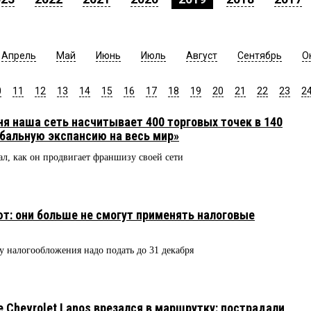
Апрель
Май
Июнь
Июль
Август
Сентябрь
О
0
11
12
13
14
15
16
17
18
19
20
21
22
23
2
 наша сеть насчитывает 400 торговых точек в 140
обальную экспансию на весь мир»
л, как он продвигает франшизу своей сети
: они больше не смогут применять налоговые
у налогообложения надо подать до 31 декабря
 Chevrolet Lanos врезался в маршрутку: пострадали