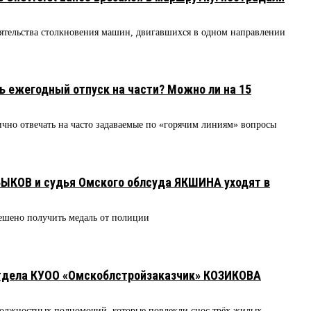
ятельства столкновения машин, двигавшихся в одном направлении
ь ежегодный отпуск на части? Можно ли на 15
чно отвечать на часто задаваемые по «горячим линиям» вопросы
БЫКОВ и судья Омского облсуда ЯКШИНА уходят в
шено получить медаль от полиции
отдела КУОО «Омскоблстройзаказчик» КОЗИКОВА
олжностных полномочий, которые повлекли снос трёх жилых