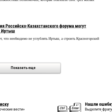
ия Российско-Казахстанского форума могут
и Иртыш
т, что необходимо не углублять Иртыш, а строить Красногорский
Показать еще
иску
Нашли ошибк
рческие вести»
Выделите фрагм