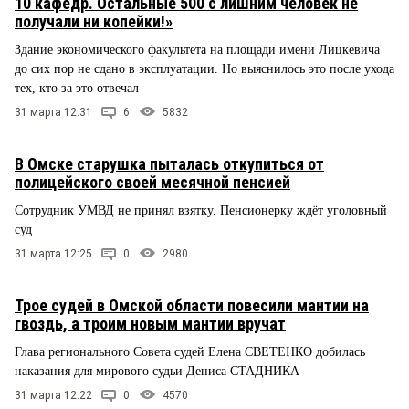
10 кафедр. Остальные 500 с лишним человек не
получали ни копейки!»
Здание экономического факультета на площади имени Лицкевича
до сих пор не сдано в эксплуатации. Но выяснилось это после ухода
тех, кто за это отвечал
31 марта 12:31
6
5832
В Омске старушка пыталась откупиться от
полицейского своей месячной пенсией
Сотрудник УМВД не принял взятку. Пенсионерку ждёт уголовный
суд
31 марта 12:25
0
2980
Трое судей в Омской области повесили мантии на
гвоздь, а троим новым мантии вручат
Глава регионального Совета судей Елена СВЕТЕНКО добилась
наказания для мирового судьи Дениса СТАДНИКА
31 марта 12:22
0
4570