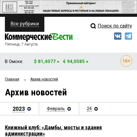
Все рубрики
Поиск по сайту
ПОЛИТИКА
Свежий выпуск
Медиа
ФИНАНСЫ
Пятница, 7 Августа
Кто есть кто
НЕДВИЖИМОСТЬ
В Омске:
$ 81,4077
€ 94,0585
Интервью
БИЗНЕС
Главная
→
Архив новостей
Мнения
ОБЩЕСТВО
Архив новостей
Рейтинги
ЗАКОН
Блоги
2023
Февраль
24
НОВОСТИ КОМПАНИЙ
Архив
ПРОИСШЕСТВИЯ
Книжный клуб: «Дамбы, мосты и здания
администрации»
СТИЛЬ ЖИЗНИ