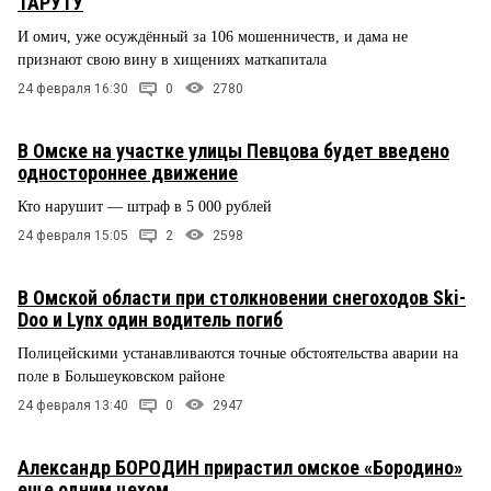
ТАРУТУ
И омич, уже осуждённый за 106 мошенничеств, и дама не
признают свою вину в хищениях маткапитала
24 февраля 16:30
0
2780
В Омске на участке улицы Певцова будет введено
одностороннее движение
Кто нарушит — штраф в 5 000 рублей
24 февраля 15:05
2
2598
В Омской области при столкновении снегоходов Ski-
Doo и Lynx один водитель погиб
Полицейскими устанавливаются точные обстоятельства аварии на
поле в Большеуковском районе
24 февраля 13:40
0
2947
Александр БОРОДИН прирастил омское «Бородино»
еще одним цехом