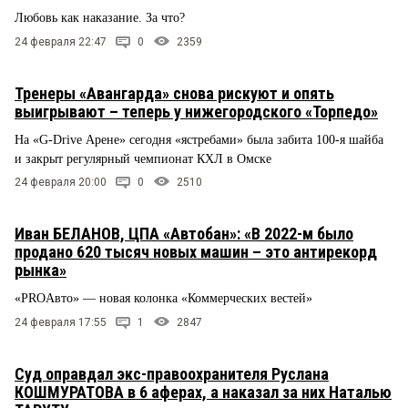
Любовь как наказание. За что?
24 февраля 22:47
0
2359
Тренеры «Авангарда» снова рискуют и опять
выигрывают – теперь у нижегородского «Торпедо»
На «G-Drive Арене» сегодня «ястребами» была забита 100-я шайба
и закрыт регулярный чемпионат КХЛ в Омске
24 февраля 20:00
0
2510
Иван БЕЛАНОВ, ЦПА «Автобан»: «В 2022-м было
продано 620 тысяч новых машин – это антирекорд
рынка»
«PROАвто» — новая колонка «Коммерческих вестей»
24 февраля 17:55
1
2847
Суд оправдал экс-правоохранителя Руслана
КОШМУРАТОВА в 6 аферах, а наказал за них Наталью