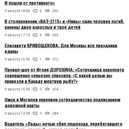
И пошли от противного»
9 августа 18:00
0
202
В столкновении «ВАЗ-2115» и «Нивы» один человек погиб,
ранены двое взрослых и трое детей
9 августа 17:15
0
203
Елизавета КРИВОЩЕКОВА: Для Москвы все праздники
едины
9 августа 16:30
1
212
Провал-шоу от Игоря ДОРОХИНА: «Сотрудница аэропорта
совершенно серьезно спросила: «С какой целью вы
привезли в Канаду мертвую рыбу?»
9 августа 15:00
0
324
Омск и Могилев укрепили сотрудничество подписанием
дорожной карты
9 августа 13:30
2
284
Водитель «Лады» ночью сбил пешехода, перебегавшего