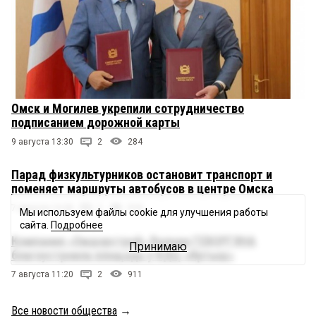
Омск и Могилев укрепили сотрудничество
подписанием дорожной карты
9 августа 13:30
2
284
Парад физкультурников остановит транспорт и
поменяет маршруты автобусов в центре Омска
7 августа 13:20
2
918
Мы используем файлы cookie для улучшения работы
сайта.
Подробнее
Компания «Омдорстрой» Валоди ГЕВОРГЯНА
Принимаю
благоустроила площадь у КДЦ «Иртыш»
7 августа 11:20
2
911
Все новости общества
→