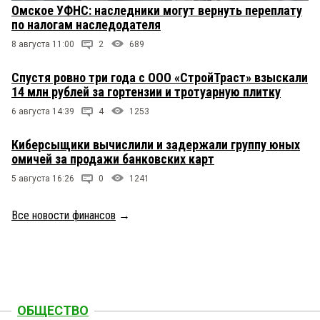
Омское УФНС: наследники могут вернуть переплату
по налогам наследодателя
8 августа 11:00
2
689
Спустя ровно три года с ООО «СтройТраст» взыскали
14 млн рублей за гортензии и тротуарную плитку
6 августа 14:39
4
1253
Киберсыщики вычислили и задержали группу юных
омичей за продажи банковских карт
5 августа 16:26
0
1241
Все новости финансов
→
ОБЩЕСТВО