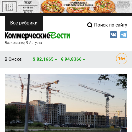
Все рубрики
Поиск по сайту
ПОЛИТИКА
Свежий выпуск
Медиа
ФИНАНСЫ
Воскресенье, 9 Августа
Кто есть кто
НЕДВИЖИМОСТЬ
В Омске:
$ 82,1665
€ 94,8366
Интервью
БИЗНЕС
Мнения
ОБЩЕСТВО
Рейтинги
ЗАКОН
Блоги
НОВОСТИ КОМПАНИЙ
Архив
ПРОИСШЕСТВИЯ
СТИЛЬ ЖИЗНИ