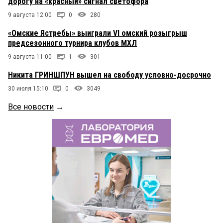
дорогу на «красный» сигнал светофора
9 августа 12:00
0
280
«Омские Ястребы» выиграли VI омский розыгрыш
предсезонного турнира клубов МХЛ
9 августа 11:00
1
301
Никита ГРИНШПУН вышел на свободу условно-досрочно
30 июля 15:10
0
3049
Все новости
→