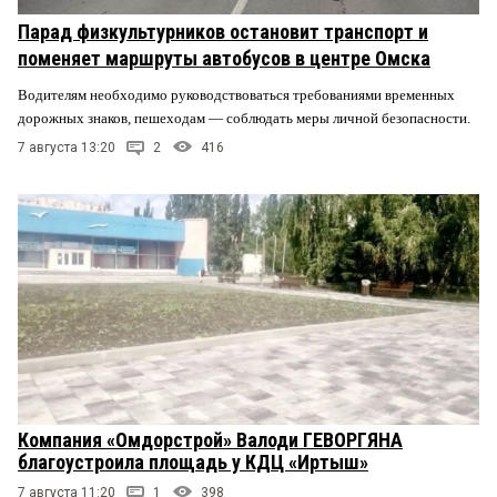
Парад физкультурников остановит транспорт и
поменяет маршруты автобусов в центре Омска
Водителям необходимо руководствоваться требованиями временных
дорожных знаков, пешеходам — соблюдать меры личной безопасности.
7 августа 13:20
2
416
Компания «Омдорстрой» Валоди ГЕВОРГЯНА
благоустроила площадь у КДЦ «Иртыш»
7 августа 11:20
1
398