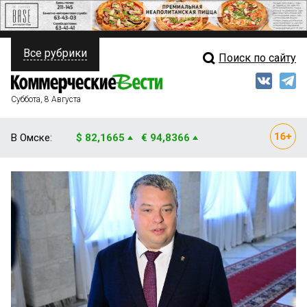
Все рубрики
Поиск по сайту
ПОЛИТИКА
Свежий выпуск
Медиа
ФИНАНСЫ
Суббота, 8 Августа
Кто есть кто
НЕДВИЖИМОСТЬ
В Омске:
$ 82,1665
€ 94,8366
Интервью
БИЗНЕС
Мнения
ОБЩЕСТВО
Рейтинги
ЗАКОН
Блоги
НОВОСТИ КОМПАНИЙ
Архив
ПРОИСШЕСТВИЯ
СТИЛЬ ЖИЗНИ