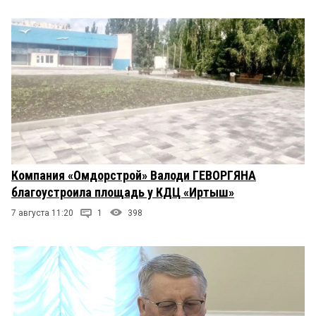
Компания «Омдорстрой» Валоди ГЕВОРГЯНА
благоустроила площадь у КДЦ «Иртыш»
7 августа 11:20
1
398