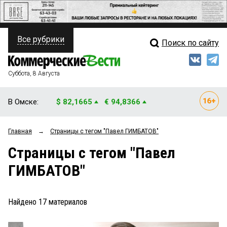
Все рубрики
Поиск по сайту
ПОЛИТИКА
Свежий выпуск
Медиа
ФИНАНСЫ
Суббота, 8 Августа
Кто есть кто
НЕДВИЖИМОСТЬ
В Омске:
$ 82,1665
€ 94,8366
Интервью
БИЗНЕС
Главная
→
Страницы c тегом "Павел ГИМБАТОВ"
Мнения
ОБЩЕСТВО
Страницы c тегом "Павел
Рейтинги
ЗАКОН
ГИМБАТОВ"
Блоги
НОВОСТИ КОМПАНИЙ
Архив
Найдено
17
материалов
ПРОИСШЕСТВИЯ
СТИЛЬ ЖИЗНИ