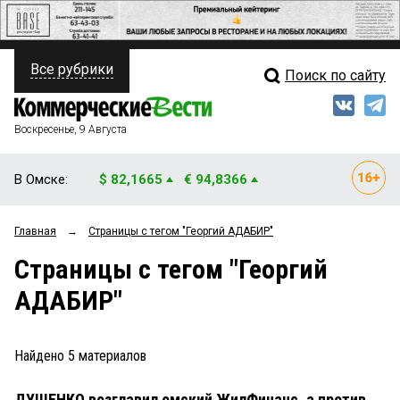
Все рубрики
Поиск по сайту
ПОЛИТИКА
Свежий выпуск
Медиа
ФИНАНСЫ
Воскресенье, 9 Августа
Кто есть кто
НЕДВИЖИМОСТЬ
В Омске:
$ 82,1665
€ 94,8366
Интервью
БИЗНЕС
Главная
→
Страницы c тегом "Георгий АДАБИР"
Мнения
ОБЩЕСТВО
Страницы c тегом "Георгий
Рейтинги
ЗАКОН
АДАБИР"
Блоги
НОВОСТИ КОМПАНИЙ
Архив
Найдено
5
материалов
ПРОИСШЕСТВИЯ
ДУШЕНКО возглавил омский ЖилФинанс, а против
СТИЛЬ ЖИЗНИ