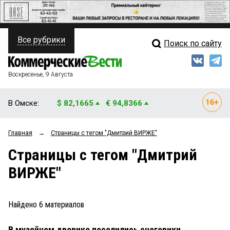
Все рубрики
Поиск по сайту
ПОЛИТИКА
Свежий выпуск
Медиа
ФИНАНСЫ
Воскресенье, 9 Августа
Кто есть кто
НЕДВИЖИМОСТЬ
В Омске:
$ 82,1665
€ 94,8366
Интервью
БИЗНЕС
Главная
→
Страницы c тегом "Дмитрий ВИРЖЕ"
Мнения
ОБЩЕСТВО
Страницы c тегом "Дмитрий
Рейтинги
ЗАКОН
ВИРЖЕ"
Блоги
НОВОСТИ КОМПАНИЙ
Архив
Найдено
6
материалов
ПРОИСШЕСТВИЯ
В музейном дворике поселились снеговики
СТИЛЬ ЖИЗНИ