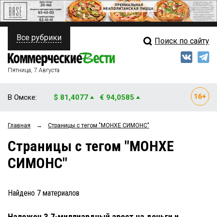
Все рубрики
Поиск по сайту
ПОЛИТИКА
Свежий выпуск
Медиа
ФИНАНСЫ
Пятница, 7 Августа
Кто есть кто
НЕДВИЖИМОСТЬ
В Омске:
$ 81,4077
€ 94,0585
Интервью
БИЗНЕС
Главная
→
Страницы c тегом "МОНХЕ СИМОНС"
Мнения
ОБЩЕСТВО
Страницы c тегом "МОНХЕ
Рейтинги
ЗАКОН
СИМОНС"
Блоги
НОВОСТИ КОМПАНИЙ
Архив
Найдено
7
материалов
ПРОИСШЕСТВИЯ
Наложен 3,7-миллиардный арест на деньги и
СТИЛЬ ЖИЗНИ