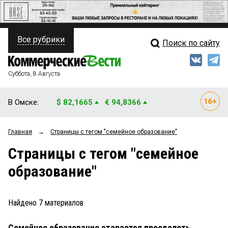
Все рубрики
Поиск по сайту
ПОЛИТИКА
Свежий выпуск
Медиа
ФИНАНСЫ
Суббота, 8 Августа
Кто есть кто
НЕДВИЖИМОСТЬ
В Омске:
$ 82,1665
€ 94,8366
Интервью
БИЗНЕС
Главная
→
Страницы c тегом "семейное образование"
Мнения
ОБЩЕСТВО
Страницы c тегом "семейное
Рейтинги
ЗАКОН
образование"
Блоги
НОВОСТИ КОМПАНИЙ
Архив
Найдено
7
материалов
ПРОИСШЕСТВИЯ
Семейное образование старается преодолеть
СТИЛЬ ЖИЗНИ