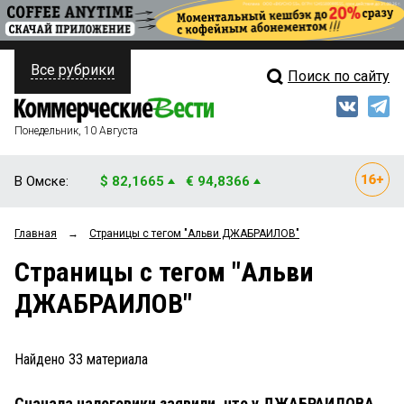
Все рубрики
Поиск по сайту
ПОЛИТИКА
Свежий выпуск
Медиа
ФИНАНСЫ
Понедельник, 10 Августа
Кто есть кто
НЕДВИЖИМОСТЬ
В Омске:
$ 82,1665
€ 94,8366
Интервью
БИЗНЕС
Главная
→
Страницы c тегом "Альви ДЖАБРАИЛОВ"
Мнения
ОБЩЕСТВО
Страницы c тегом "Альви
Рейтинги
ЗАКОН
ДЖАБРАИЛОВ"
Блоги
НОВОСТИ КОМПАНИЙ
Архив
Найдено
33
материала
ПРОИСШЕСТВИЯ
Сначала налоговики заявили, что у ДЖАБРАИЛОВА
СТИЛЬ ЖИЗНИ