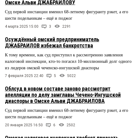
Омске Альви ДЖАБРАИЛОВУ
Суд первой инстанции вменил 68-летнему фигуранту рэкет, а его
шести подельникам – ещё и поджог
4 марта 2025 15:00
3
2291
Осуждённый омский предприниматель
ДЖАБРАИЛОВ избежал банкротства
К тому времени, как суд приступил к рассмотрению заявления
налоговой инспекции, кто-то погасил 10-миллионный долг одного
из лидеров омской чеченско-ингушской диаспоры
7 февраля 2025 22:40
5
5022
Облсуд в новом составе заново рассмотрит
апелляции по делу замглавы Чечено-Ингушской
диаспоры в Омске Альви ДЖАБРАИЛОВА
Суд первой инстанции вменил 68-летнему фигуранту рэкет, а его
шести подельникам – ещё и поджог
20 января 2025 16:50
6
2502
Омская налоговая инспекция требует признать