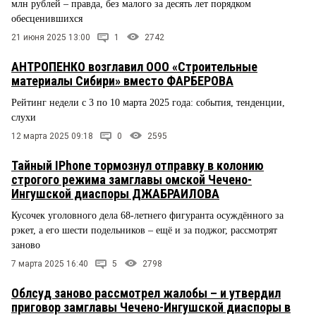
млн рублей – правда, без малого за десять лет порядком
обесценившихся
21 июня 2025 13:00
1
2742
АНТРОПЕНКО возглавил ООО «Строительные
материалы Сибири» вместо ФАРБЕРОВА
Рейтинг недели с 3 по 10 марта 2025 года: события, тенденции,
слухи
12 марта 2025 09:18
0
2595
Тайный IPhone тормознул отправку в колонию
строгого режима замглавы омской Чечено-
Ингушской диаспоры ДЖАБРАИЛОВА
Кусочек уголовного дела 68-летнего фигуранта осуждённого за
рэкет, а его шести подельников – ещё и за поджог, рассмотрят
заново
7 марта 2025 16:40
5
2798
Облсуд заново рассмотрел жалобы – и утвердил
приговор замглавы Чечено-Ингушской диаспоры в