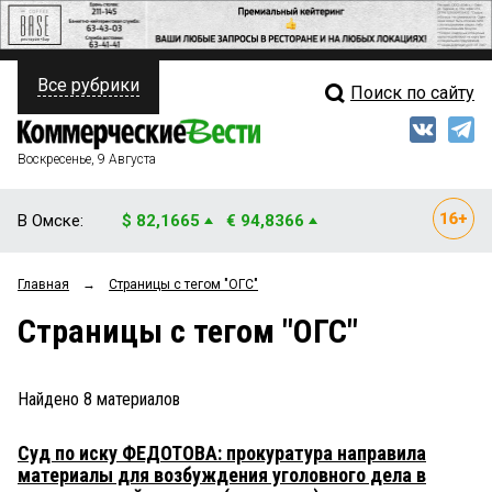
Все рубрики
Поиск по сайту
ПОЛИТИКА
Свежий выпуск
Медиа
ФИНАНСЫ
Воскресенье, 9 Августа
Кто есть кто
НЕДВИЖИМОСТЬ
В Омске:
$ 82,1665
€ 94,8366
Интервью
БИЗНЕС
Главная
→
Страницы c тегом "ОГС"
Мнения
ОБЩЕСТВО
Страницы c тегом "ОГС"
Рейтинги
ЗАКОН
Блоги
НОВОСТИ КОМПАНИЙ
Найдено
8
материалов
Архив
ПРОИСШЕСТВИЯ
Суд по иску ФЕДОТОВА: прокуратура направила
материалы для возбуждения уголовного дела в
СТИЛЬ ЖИЗНИ