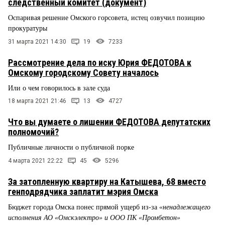
следственный комитет (документ)
Оспаривая решение Омского горсовета, истец озвучил позицию
прокуратуры
31 марта 2021 14:30
19
7233
Рассмотрение дела по иску Юрия ФЕДОТОВА к
Омскому городскому Совету началось
Или о чем говорилось в зале суда
18 марта 2021 21:46
13
4727
Что вы думаете о лишении ФЕДОТОВА депутатских
полномочий?
Публичные личности о публичной порке
4 марта 2021 22:22
45
5296
За затопленную квартиру на Катышева, 68 вместо
генподрядчика заплатит мэрия Омска
Бюджет города Омска понес прямой ущерб из-за
«ненадлежащего
исполнения АО «Омскэлектро» и ООО ПК «Промбетон»