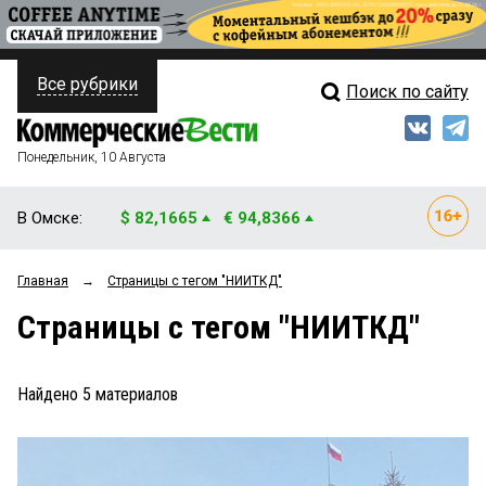
Все рубрики
Поиск по сайту
ПОЛИТИКА
Свежий выпуск
Медиа
ФИНАНСЫ
Понедельник, 10 Августа
Кто есть кто
НЕДВИЖИМОСТЬ
В Омске:
$ 82,1665
€ 94,8366
Интервью
БИЗНЕС
Главная
→
Страницы c тегом "НИИТКД"
Мнения
ОБЩЕСТВО
Страницы c тегом "НИИТКД"
Рейтинги
ЗАКОН
Блоги
НОВОСТИ КОМПАНИЙ
Найдено
5
материалов
Архив
ПРОИСШЕСТВИЯ
СТИЛЬ ЖИЗНИ