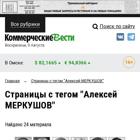
Все рубрики
Поиск по сайту
ПОЛИТИКА
Свежий выпуск
Медиа
ФИНАНСЫ
Воскресенье, 9 Августа
Кто есть кто
НЕДВИЖИМОСТЬ
В Омске:
$ 82,1665
€ 94,8366
Интервью
БИЗНЕС
Главная
→
Страницы c тегом "Алексей МЕРКУШОВ"
Мнения
ОБЩЕСТВО
Страницы c тегом "Алексей
Рейтинги
ЗАКОН
МЕРКУШОВ"
Блоги
НОВОСТИ КОМПАНИЙ
Архив
Найдено
24
материала
ПРОИСШЕСТВИЯ
СТИЛЬ ЖИЗНИ