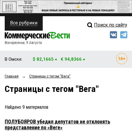
Все рубрики
Поиск по сайту
ПОЛИТИКА
Свежий выпуск
Медиа
ФИНАНСЫ
Воскресенье, 9 Августа
Кто есть кто
НЕДВИЖИМОСТЬ
В Омске:
$ 82,1665
€ 94,8366
Интервью
БИЗНЕС
Главная
→
Страницы c тегом "Вега"
Мнения
ОБЩЕСТВО
Страницы c тегом "Вега"
Рейтинги
ЗАКОН
Блоги
НОВОСТИ КОМПАНИЙ
Найдено
9
материалов
Архив
ПРОИСШЕСТВИЯ
ПОЛУБОЯРОВ убедил депутатов не отклонять
представление по «Веге»
СТИЛЬ ЖИЗНИ