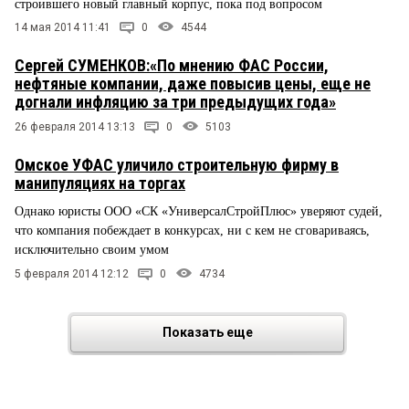
строившего новый главный корпус, пока под вопросом
14 мая 2014 11:41
0
4544
Сергей СУМЕНКОВ:«По мнению ФАС России,
нефтяные компании, даже повысив цены, еще не
догнали инфляцию за три предыдущих года»
26 февраля 2014 13:13
0
5103
Омское УФАС уличило строительную фирму в
манипуляциях на торгах
Однако юристы ООО «СК «УниверсалСтройПлюс» уверяют судей,
что компания побеждает в конкурсах, ни с кем не сговариваясь,
исключительно своим умом
5 февраля 2014 12:12
0
4734
Показать еще