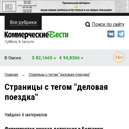
Все рубрики
Поиск по сайту
ПОЛИТИКА
Свежий выпуск
Медиа
ФИНАНСЫ
Суббота, 8 Августа
Кто есть кто
НЕДВИЖИМОСТЬ
В Омске:
$ 82,1665
€ 94,8366
Интервью
БИЗНЕС
Главная
→
Страницы c тегом "деловая поездка"
Мнения
ОБЩЕСТВО
Страницы c тегом "деловая
Рейтинги
ЗАКОН
поездка"
Блоги
НОВОСТИ КОМПАНИЙ
Архив
Найдено
6
материалов
ПРОИСШЕСТВИЯ
Формируется омская делегация в Болгарию
СТИЛЬ ЖИЗНИ