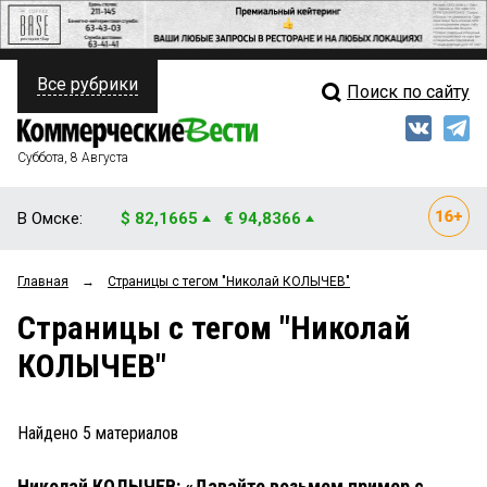
Все рубрики
Поиск по сайту
ПОЛИТИКА
Свежий выпуск
Медиа
ФИНАНСЫ
Суббота, 8 Августа
Кто есть кто
НЕДВИЖИМОСТЬ
В Омске:
$ 82,1665
€ 94,8366
Интервью
БИЗНЕС
Главная
→
Страницы c тегом "Николай КОЛЫЧЕВ"
Мнения
ОБЩЕСТВО
Страницы c тегом "Николай
Рейтинги
ЗАКОН
КОЛЫЧЕВ"
Блоги
НОВОСТИ КОМПАНИЙ
Архив
Найдено
5
материалов
ПРОИСШЕСТВИЯ
Николай КОЛЫЧЕВ: «Давайте возьмем пример с
СТИЛЬ ЖИЗНИ