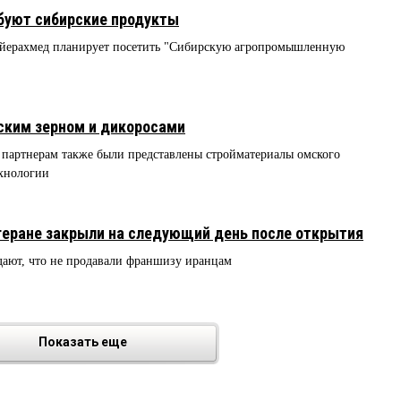
обуют сибирские продукты
ойерахмед планирует посетить "Сибирскую агропромышленную
ским зерном и дикоросами
 партнерам также были представлены стройматериалы омского
ехнологии
геране закрыли на следующий день после открытия
дают, что не продавали франшизу иранцам
Показать еще