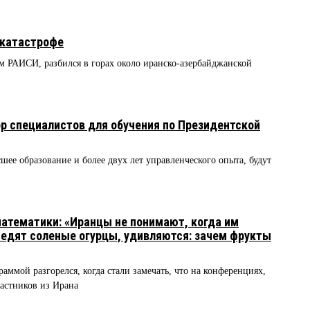
акатастрофе
им РАИСИ, разбился в горах около иранско-азербайджанской
р специалистов для обучения по Президентской
ее образование и более двух лет управленческого опыта, будут
8
атематики: «Иранцы не понимают, когда им
 едят соленые огурцы, удивляются: зачем фрукты
раммой разгорелся, когда стали замечать, что на конференциях,
астников из Ирана