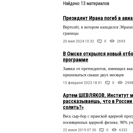
Найдено
13
материалов
Президент Ирана погиб в ави
Вертолёт, в котором находился Эбрах
границы
20 мая 2024 10:32
0
2693
В Омске открылся новый отбо
программе
Заявки от претендентов, имеющих высш
приниматься свыше двух месяцев
15 февраля 2023 18:01
0
290
Артем ШЕВЛЯКОВ, Институт м
рассказываешь, что в России
солить?»
Весь сыр-бор с иранской ядерной прог
посвященных ядерной физике, 90% уч
22 июня 2019 07:30
0
6332