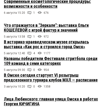
Современные косметологические процедуры:
возможности и особенности
6 августа 15:20
1
676
Что отражается в "Зеркале": выставка Ольги
КОШЕЛЕВОЙ с игрой фактур и значений
5 августа 13:58
1
972
В историко-краеведческом музее открылась
выставка «Как рос и строился город Омск»
5 августа 12:40
4
1177
Названы победители Фестиваля стритбола среди
109 команд в семи категориях
5 августа 09:30
0
954
В Омске сегодня стартует VI розыгрыш
предсезонного турнира клубов МХЛ — расписание
3 августа 10:20
0
1358
Лица Любинского: главная улица Омска в работах
Георгия КИЧИГИНА