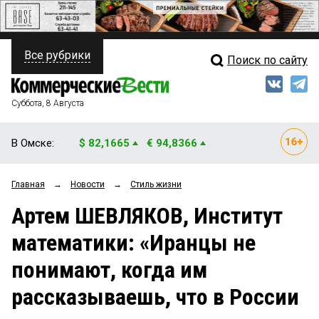
Все рубрики
Поиск по сайту
ПОЛИТИКА
Свежий выпуск
Медиа
ФИНАНСЫ
Суббота, 8 Августа
Кто есть кто
НЕДВИЖИМОСТЬ
В Омске:
$ 82,1665
€ 94,8366
Интервью
БИЗНЕС
Главная
→
Новости
→
Стиль жизни
Мнения
ОБЩЕСТВО
Артем ШЕВЛЯКОВ, Институт
Рейтинги
ЗАКОН
математики: «Иранцы не
Блоги
НОВОСТИ КОМПАНИЙ
понимают, когда им
Архив
ПРОИСШЕСТВИЯ
рассказываешь, что в России
СТИЛЬ ЖИЗНИ