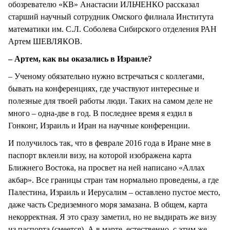
обозревателю «КВ» Анастасии ИЛЬЧЕНКО рассказал
старший научный сотрудник Омского филиала Института
математики им. С.Л. Соболева Сибирского отделения РАН
Артем ШЕВЛЯКОВ.
– Артем, как вы оказались в Израиле?
– Ученому обязательно нужно встречаться с коллегами,
бывать на конференциях, где участвуют интересные и
полезные для твоей работы люди. Таких на самом деле не
много – одна-две в год. В последнее время я ездил в
Гонконг, Израиль и Иран на научные конференции.
И получилось так, что в феврале 2016 года в Иране мне в
паспорт вклеили визу, на которой изображена карта
Ближнего Востока, на просвет на ней написано «Аллах
акбар». Все границы стран там нормально проведены, а где
Палестина, Израиль и Иерусалим – оставлено пустое место,
даже часть Средиземного моря замазана. В общем, карта
некорректная. Я это сразу заметил, но не выдирать же визу
из паспорта (смеется). А в марте, естественно, с этим же