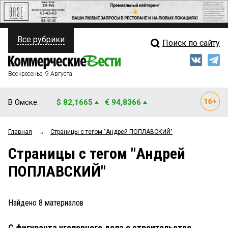
Все рубрики
Поиск по сайту
ПОЛИТИКА
Свежий выпуск
Медиа
ФИНАНСЫ
Воскресенье, 9 Августа
Кто есть кто
НЕДВИЖИМОСТЬ
В Омске:
$ 82,1665
€ 94,8366
Интервью
БИЗНЕС
Главная
→
Страницы c тегом "Андрей ПОПЛАВСКИЙ"
Мнения
ОБЩЕСТВО
Страницы c тегом "Андрей
Рейтинги
ЗАКОН
ПОПЛАВСКИЙ"
Блоги
НОВОСТИ КОМПАНИЙ
Архив
Найдено
8
материалов
ПРОИСШЕСТВИЯ
С фигуранта уголовного дела о строительстве
СТИЛЬ ЖИЗНИ