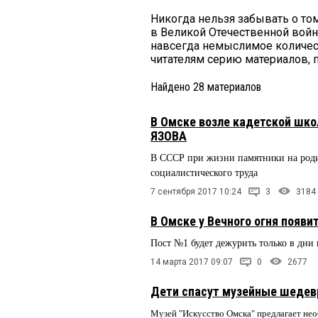
Никогда нельзя забывать о том
в Великой Отечественной войн
навсегда немыслимое количес
читателям серию материалов, 
Найдено
28
материалов
В Омске возле кадетской шк
ЯЗОВА
В СССР при жизни памятники на родин
социалистического труда
7 сентября 2017 10:24
3
3184
В Омске у Вечного огня появи
Пост №1 будет дежурить только в дни
14 марта 2017 09:07
0
2677
Дети спасут музейные шеде
Музей "Искусство Омска" предлагает не