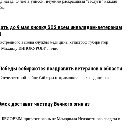
 назад. О чём в унисон, неуемно раскрашивая "заслуги" каждая
жбы
ать до 9 мая кнопку SOS всем инвалидам-ветеранам
ы
экстренного вызова службы медицины катастроф губернатор
ку Михаилу ВИНОКУРОВУ лично
Победы собираются поздравить ветеранов в области
Отечественной войне байкеры отправляются в экспедицию в
Омск доставят частицу Вечного огня из
ем БЕЛОВЫМ привезет огонь от Мемориала Неизвестного солдата в