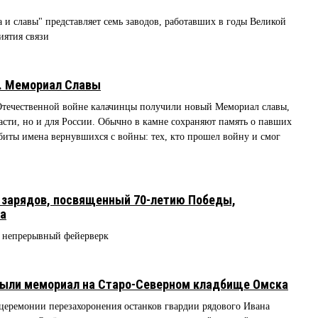
 и славы" представляет семь заводов, работавших в годы Великой
иятия связи
к. Мемориал Славы
Отечественной войне калачинцы получили новый Мемориал славы,
асти, но и для России. Обычно в камне сохраняют память о павших
ыбиты имена вернувшихся с войны: тех, кто прошел войну и смог
 зарядов, посвященный 70-летию Победы,
ка
 непрерывный фейерверк
крыли мемориал на Старо-Северном кладбище Омска
церемонии перезахоронения останков гвардии рядового Ивана