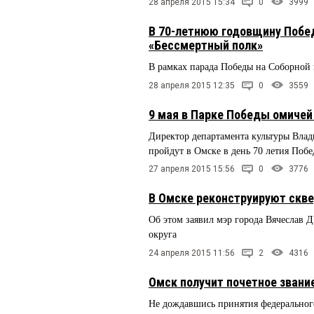
28 апреля 2015 15:34
0
3999
В 70-летнюю годовщину Побед
«Бессмертный полк»
В рамках парада Победы на Соборной
28 апреля 2015 12:35
0
3559
9 мая в Парке Победы омиче
Директор департамента культуры Вла
пройдут в Омске в день 70 летия Поб
27 апреля 2015 15:56
0
3776
В Омске реконструируют скве
Об этом заявил мэр города Вячеслав
округа
24 апреля 2015 11:56
2
4316
Омск получит почетное звани
Не дождавшись принятия федерального