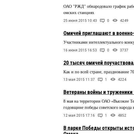
ОАО "РЖД" обнародовало график рабо
омских станциях
25 июня 2015 10:43
0
4249
Омичей приглашают в военно-
Участниками интеллектуального конкур
16 июня 2015 16:53
0
3737
20 тысяч омичей поучаствова
Как и по всей стране, празднование 
13 мая 2015 11:37
1
4224
Ветераны войны и труженики 
8 мая на территории ОАО «Высокие Т
годовщине победы советского народа 
12 мая 2015 17:16
1
4852
В парке Победы открыты ист
Омска