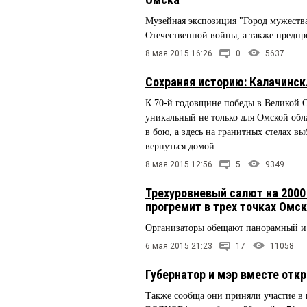
Музейная экспозиция "Город мужества
Отечественной войны, а также предпр
8 мая 2015 16:26
0
5637
Сохраняя историю: Калачинс
К 70-й годовщине победы в Великой 
уникальный не только для Омской обл
в бою, а здесь на гранитных стелах в
вернуться домой
8 мая 2015 12:56
5
9349
Трехуровневый салют на 2000
прогремит в трех точках Омс
Организаторы обещают панорамный и
6 мая 2015 21:23
17
11058
Губернатор и мэр вместе от
Также сообща они приняли участие в 