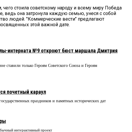
, чего стоила советскому народу и всему миру Победа
е, ведь она затронула каждую семью, унеся с собой
тво людей. "Коммерческие вести" предлагают
посвященных этой важной дате.
олы-интерната №9 откроют бюст маршала Дмитрия
е ставили только Героям Советского Союза и Героям
тся почетный караул
 государственных праздников и памятных исторических дат
вры
обычный интерактивный проект