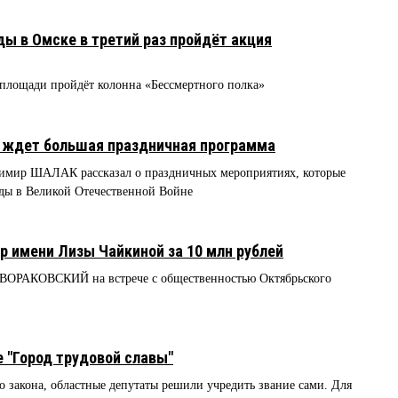
ы в Омске в третий раз пройдёт акция
 площади пройдёт колонна «Бессмертного полка»
й ждет большая праздничная программа
димир ШАЛАК рассказал о праздничных мероприятиях, которые
еды в Великой Отечественной Войне
р имени Лизы Чайкиной за 10 млн рублей
 ДВОРАКОВСКИЙ на встрече с общественностью Октябрьского
е "Город трудовой славы"
 закона, областные депутаты решили учредить звание сами. Для