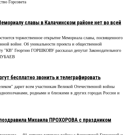
ство Горсовета
мориалу славы в Калачинском районе нет во всей
остоится торжественное открытие Мемориала славы, посвященного
енной войне. Об уникальности проекта и общественной
ту "КВ" Георгию ГОРШКОВУ рассказал депутат Законодательного
УШУБАЕВ
огут бесплатно звонить и телеграфировать
телеком" дарит всем участникам Великой Отечественной войны
однополчанами, родными и близкими в других городах России и
 поздравила Михаила ПРОХОРОВА с праздником