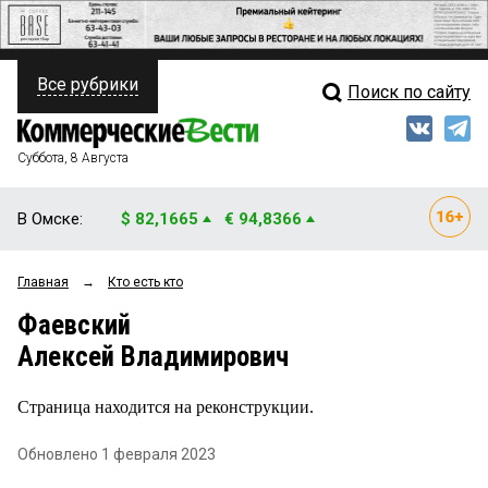
Все рубрики
Поиск по сайту
ПОЛИТИКА
Свежий выпуск
Медиа
ФИНАНСЫ
Суббота, 8 Августа
Кто есть кто
НЕДВИЖИМОСТЬ
В Омске:
$ 82,1665
€ 94,8366
Интервью
БИЗНЕС
Главная
→
Кто есть кто
Мнения
ОБЩЕСТВО
Фаевский
Рейтинги
ЗАКОН
Алексей Владимирович
Блоги
НОВОСТИ КОМПАНИЙ
Страница находится на реконструкции.
Архив
ПРОИСШЕСТВИЯ
Обновлено 1 февраля 2023
СТИЛЬ ЖИЗНИ