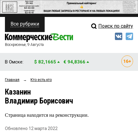
Все рубрики
Поиск по сайту
ПОЛИТИКА
Свежий выпуск
Медиа
ФИНАНСЫ
Воскресенье, 9 Августа
Кто есть кто
НЕДВИЖИМОСТЬ
В Омске:
$ 82,1665
€ 94,8366
Интервью
БИЗНЕС
Главная
→
Кто есть кто
Мнения
ОБЩЕСТВО
Казанин
Рейтинги
ЗАКОН
Владимир Борисович
Блоги
НОВОСТИ КОМПАНИЙ
Страница находится на реконструкции.
Архив
ПРОИСШЕСТВИЯ
Обновлено 12 марта 2022
СТИЛЬ ЖИЗНИ